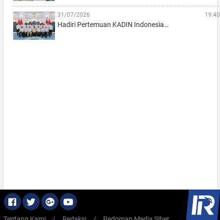
31/07/2026
19:40
Hadiri Pertemuan KADIN Indonesia…
Tentang Kami
/
Redaksi
/
Pedoman Media Siber