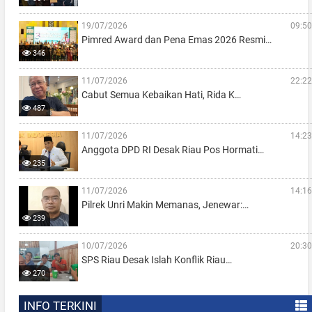
19/07/2026
09:50
Pimred Award dan Pena Emas 2026 Resmi…
346
11/07/2026
22:22
Cabut Semua Kebaikan Hati, Rida K…
487
11/07/2026
14:23
Anggota DPD RI Desak Riau Pos Hormati…
235
11/07/2026
14:16
Pilrek Unri Makin Memanas, Jenewar:…
239
10/07/2026
20:30
SPS Riau Desak Islah Konflik Riau…
270
INFO TERKINI