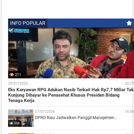
INFO POPULAR
211
29/07/2026
20:27
Eks Karyawan RPG Adukan Nasib Terkait Hak Rp7,7 Miliar Tak
Kunjung Dibayar ke Penasehat Khusus Presiden Bidang
Tenaga Kerja
27/07/2026
16:48
DPRD Riau Jadwalkan Panggil Manajemen…
358