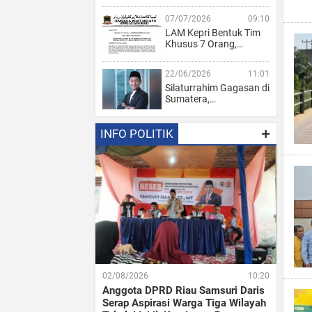
07/07/2026
09:10
LAM Kepri Bentuk Tim
Khusus 7 Orang,…
22/06/2026
11:01
Silaturrahim Gagasan di
Sumatera,…
INFO POLITIK
02/08/2026
10:20
Anggota DPRD Riau Samsuri Daris
Serap Aspirasi Warga Tiga Wilayah