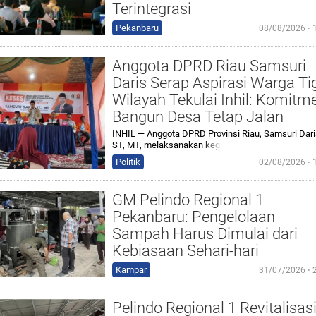
Terintegrasi
Pekanbaru
08/08/2026 ⋅ 
Anggota DPRD Riau Samsuri
Daris Serap Aspirasi Warga Ti
Wilayah Tekulai Inhil: Komitm
Bangun Desa Tetap Jalan
INHIL — Anggota DPRD Provinsi Riau, Samsuri Dari
ST, MT, melaksanakan
kegi
Politik
02/08/2026 ⋅ 
GM Pelindo Regional 1
Pekanbaru: Pengelolaan
Sampah Harus Dimulai dari
Kebiasaan Sehari-hari
Kampar
31/07/2026 ⋅ 
Pelindo Regional 1 Revitalisas