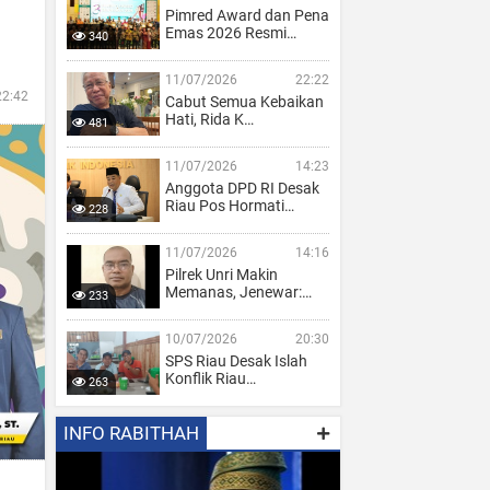
Pimred Award dan Pena
Emas 2026 Resmi…
340
11/07/2026
22:22
22:42
Cabut Semua Kebaikan
Hati, Rida K…
481
11/07/2026
14:23
Anggota DPD RI Desak
Riau Pos Hormati…
228
11/07/2026
14:16
Pilrek Unri Makin
Memanas, Jenewar:…
233
10/07/2026
20:30
SPS Riau Desak Islah
Konflik Riau…
263
INFO RABITHAH