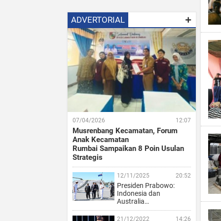
ADVERTORIAL
07/04/2026
12:07
Musrenbang Kecamatan, Forum
Anak Kecamatan
Rumbai Sampaikan 8 Poin Usulan
Strategis
12/11/2025
20:52
Presiden Prabowo:
Indonesia dan
Australia…
21/12/2022
14:26