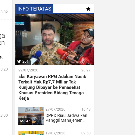
INFO TERATAS
13:02
ga
en
s,
201
10:20
29/07/2026
20:27
Eks Karyawan RPG Adukan Nasib
Terkait Hak Rp7,7 Miliar Tak
Kunjung Dibayar ke Penasehat
Khusus Presiden Bidang Tenaga
Kerja
27/07/2026
16:48
DPRD Riau Jadwalkan
23:00
Panggil Manajemen…
347
i
19/07/2026
09:50