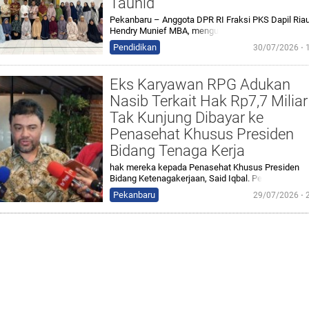
Tauhid
Pekanbaru – Anggota DPR RI Fraksi PKS Dapil Riau
Hendry Munief MBA,
mengu
Pendidikan
30/07/2026 ⋅ 
Eks Karyawan RPG Adukan
Nasib Terkait Hak Rp7,7 Miliar
Tak Kunjung Dibayar ke
Penasehat Khusus Presiden
Bidang Tenaga Kerja
hak mereka kepada Penasehat Khusus Presiden
Bidang Ketenagakerjaan, Said Iqba
l. Pe
Pekanbaru
29/07/2026 ⋅ 