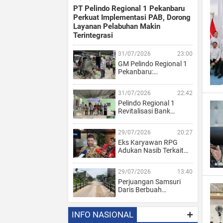
PT Pelindo Regional 1 Pekanbaru
Perkuat Implementasi PAB, Dorong
Layanan Pelabuhan Makin
Terintegrasi
31/07/2026
23:00
GM Pelindo Regional 1
Pekanbaru:…
31/07/2026
22:42
Pelindo Regional 1
Revitalisasi Bank…
29/07/2026
20:27
Eks Karyawan RPG
Adukan Nasib Terkait…
29/07/2026
13:40
Perjuangan Samsuri
Daris Berbuah…
INFO NASIONAL