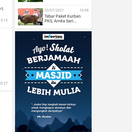
 I,
23/07/2021
10:08
Tebar Paket Kurban
13:15
PKS, Arnita Sari:…
20:27