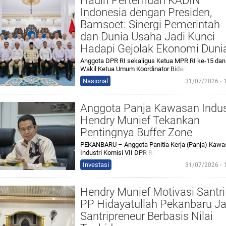
Hadiri Pertemuan KADIN
Indonesia dengan Presiden,
Bamsoet: Sinergi Pemerintah
dan Dunia Usaha Jadi Kunci
Hadapi Gejolak Ekonomi Duni
Anggota DPR RI sekaligus Ketua MPR RI ke-15 dan
Wakil Ketua Umum Koordinator
Bidan
Nasional
31/07/2026 ⋅ 
Anggota Panja Kawasan Indus
Hendry Munief Tekankan
Pentingnya Buffer Zone
PEKANBARU – Anggota Panitia Kerja (Panja) Kaw
Industri Komisi VII D
PR RI
Investasi
31/07/2026 ⋅ 
Hendry Munief Motivasi Santri
PP Hidayatullah Pekanbaru Ja
Santripreneur Berbasis Nilai