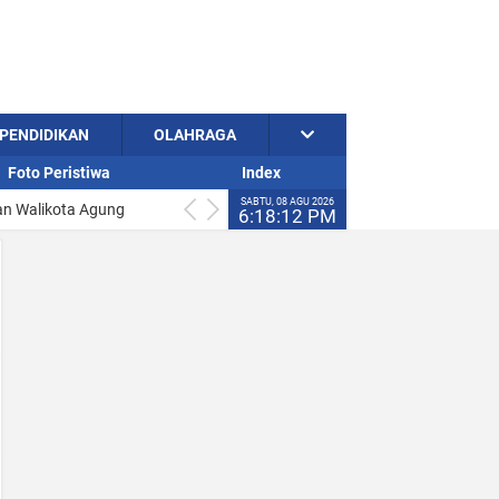
 Presiden Bidang
ayasan Penerbit Riau
PENDIDIKAN
OLAHRAGA
an Walikota Agung
Foto Peristiwa
Index
SABTU, 08 AGU 2026
Ke Riau Pos Group dan
6:18:14 PM
r Pengadilan
 Karyawan Dibayarkan