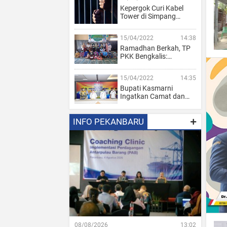
Kepergok Curi Kabel
Tower di Simpang…
15/04/2022
14:38
Ramadhan Berkah, TP
PKK Bengkalis:…
15/04/2022
14:35
Bupati Kasmarni
Ingatkan Camat dan…
INFO PEKANBARU
08/08/2026
13:02