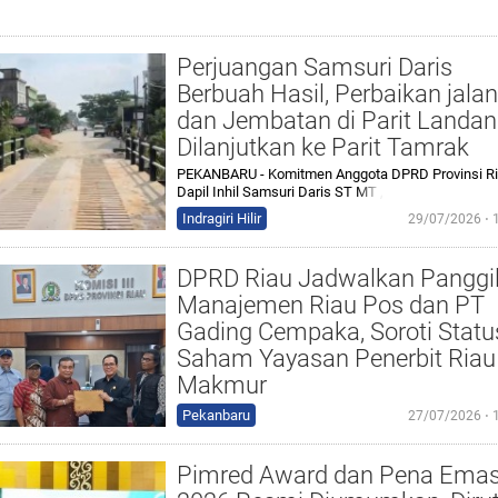
Perjuangan Samsuri Daris
Berbuah Hasil, Perbaikan jalan
dan Jembatan di Parit Landa
Dilanjutkan ke Parit Tamrak
PEKANBARU - Komitmen Anggota DPRD Provinsi R
Dapil Inhil Samsuri Daris ST
MT ,
Indragiri Hilir
29/07/2026 ⋅ 
DPRD Riau Jadwalkan Panggi
Manajemen Riau Pos dan PT
Gading Cempaka, Soroti Statu
Saham Yayasan Penerbit Riau
Makmur
Pekanbaru
27/07/2026 ⋅ 
Pimred Award dan Pena Ema