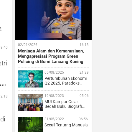
a
02/01/2026
16:13
19:40
Menjaga Alam dan Kemanusiaan,
Mengapresiasi Program Green
Policing di Bumi Lancang Kuning
tri
05/08/2025
21:39
Pertumbuhan Ekonomi
Q2 2025, Paradoks…
asan
19/08/2023
05:06
12:18
MUI Kampar Gelar
Bedah Buku Biografi…
di
31/05/2022
06:56
Secuil Tentang Manusia