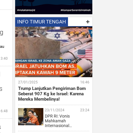
INFO TIMUR TENGAH
ng
iau
13:40
l
27/01/2025
16:46
s
Trump Lanjutkan Pengiriman Bom
Seberat 907 Kg ke Israel: Karena
Mereka Membelinya!
23/11/2024
23:24
16:48
DPR RI: Vonis
Mahkamah
s
Internasional…