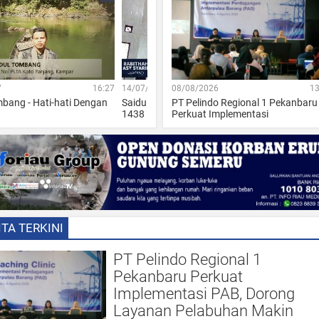
7
9
08/08/2026
17:26
23/06/2017
13:02
02/08/2026
14:21
05/05
1
mbang - Khotbah Idul Fitri
PT Pelindo Regional 1 Pekanbaru
Saidul Tombang - Pulang Kampung
Anggota DPRD Riau Samsuri Dar
Video
Perkuat Implementasi
Serap Aspirasi
Rutan
ITA TERKINI
PT Pelindo Regional 1
Pekanbaru Perkuat
Implementasi PAB, Dorong
Layanan Pelabuhan Makin