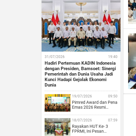
31/07/2026
19:40
Hadiri Pertemuan KADIN Indonesia
dengan Presiden, Bamsoet: Sinergi
Pemerintah dan Dunia Usaha Jadi
Kunci Hadapi Gejolak Ekonomi
Dunia
19/07/2026
09:50
Pimred Award dan Pena
Emas 2026 Resmi…
18/07/2026
07:59
Rayakan HUT Ke- 3
FPRMI, Ini Pesan…