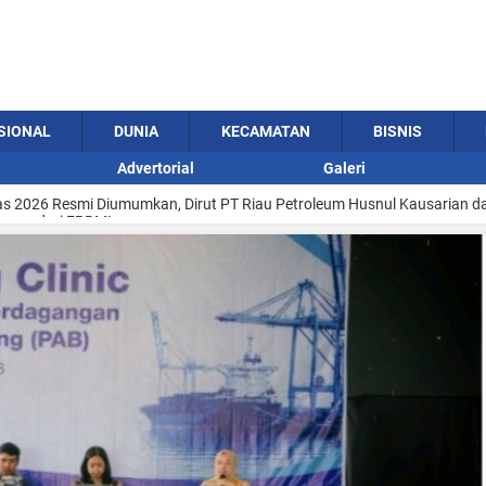
sib Terkait Hak Rp7,7 Miliar Tak Kunjung Dibayar ke Penasehat Khusus
l Manajemen Riau Pos dan PT Gading Cempaka, Soroti Status Saham Y
SIONAL
DUNIA
KECAMATAN
BISNIS
 2026 Resmi Diumumkan, Dirut PT Riau Petroleum Husnul Kausarian d
Advertorial
Galeri
iagam dari FPRMI
 Rida K Liamsi: Saya Akan Ambil Kembali Semua Saham yang Dialihkan 
os Hormati Hak Pendiri, Selesaikan Konflik dengan Rida K Liamsi di Lua
Jenewar: IKA Unri Gagal Distribusikan Alumni Jadi Pimpinan Unri
k Riau Pos Group, Minta Gugatan terhadap Pendiri Dicabut dan Hak Eks