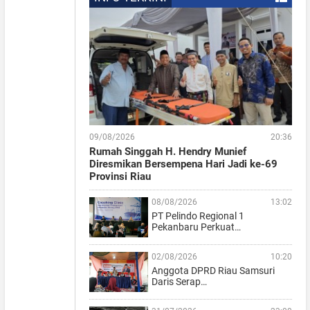
09/08/2026
20:36
Rumah Singgah H. Hendry Munief
Diresmikan Bersempena Hari Jadi ke-69
Provinsi Riau
08/08/2026
13:02
PT Pelindo Regional 1
Pekanbaru Perkuat…
02/08/2026
10:20
Anggota DPRD Riau Samsuri
Daris Serap…