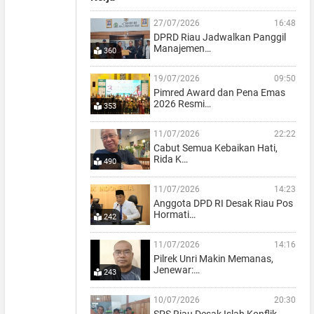
27/07/2026
16:48
DPRD Riau Jadwalkan Panggil
Manajemen…
360
19/07/2026
09:50
Pimred Award dan Pena Emas
2026 Resmi…
353
11/07/2026
22:22
Cabut Semua Kebaikan Hati,
Rida K…
490
11/07/2026
14:23
Anggota DPD RI Desak Riau Pos
Hormati…
242
11/07/2026
14:16
Pilrek Unri Makin Memanas,
Jenewar:…
243
10/07/2026
20:30