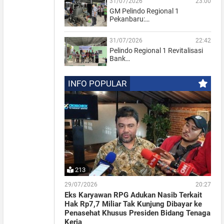
31/07/2026
23:00
GM Pelindo Regional 1
Pekanbaru:…
31/07/2026
22:42
Pelindo Regional 1 Revitalisasi
Bank…
INFO POPULAR
213
29/07/2026
20:27
Eks Karyawan RPG Adukan Nasib Terkait
Hak Rp7,7 Miliar Tak Kunjung Dibayar ke
Penasehat Khusus Presiden Bidang Tenaga
Kerja