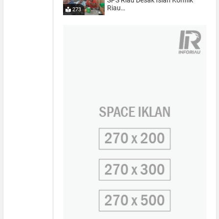
SPS Riau Desak Islah Konflik
Riau…
273