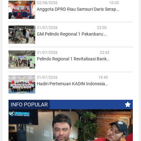
02/08/2026
10:20
Anggota DPRD Riau Samsuri Daris Serap…
31/07/2026
23:00
GM Pelindo Regional 1 Pekanbaru:…
31/07/2026
22:42
Pelindo Regional 1 Revitalisasi Bank…
31/07/2026
19:40
Hadiri Pertemuan KADIN Indonesia…
INFO POPULAR