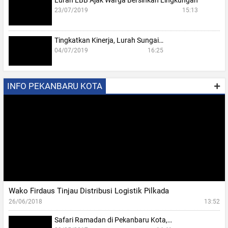
Lurah LBB Ajak Warga Bersihkan Lingkungan
23/07/2019
15:13
Tingkatkan Kinerja, Lurah Sungai…
04/07/2019
16:25
INFO PEKANBARU KOTA
Wako Firdaus Tinjau Distribusi Logistik Pilkada
26/06/2018
13:52
Safari Ramadan di Pekanbaru Kota,…