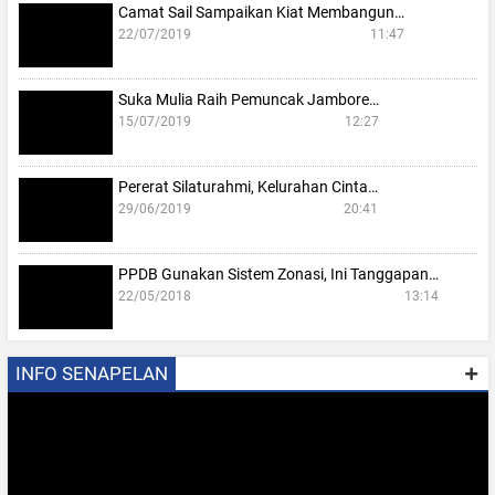
Camat Sail Sampaikan Kiat Membangun…
22/07/2019
11:47
Suka Mulia Raih Pemuncak Jambore…
15/07/2019
12:27
Pererat Silaturahmi, Kelurahan Cinta…
29/06/2019
20:41
PPDB Gunakan Sistem Zonasi, Ini Tanggapan…
22/05/2018
13:14
INFO SENAPELAN