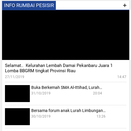
INFO RUMBAI PESISIR
Selamat.. Kelurahan Lembah Damai Pekanbaru Juara 1
Lomba BBGRM tingkat Provinsi Riau
27/11/2019
14:47
Buka Berkemah SMA Al-Ittihad, Lurah…
31/10/2019
20:04
Bersama forum anak Lurah Limbungan…
30/10/2019
13:26