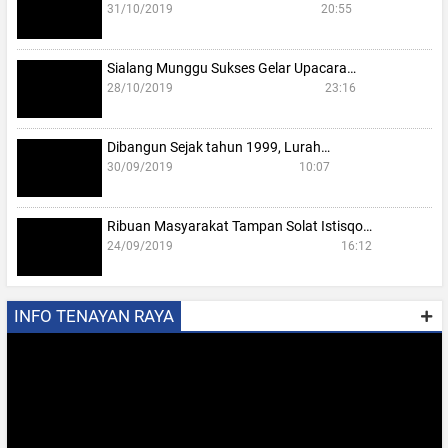
31/10/2019
20:55
Sialang Munggu Sukses Gelar Upacara…
28/10/2019
23:16
Dibangun Sejak tahun 1999, Lurah…
30/09/2019
10:07
Ribuan Masyarakat Tampan Solat Istisqo…
24/09/2019
16:12
INFO TENAYAN RAYA