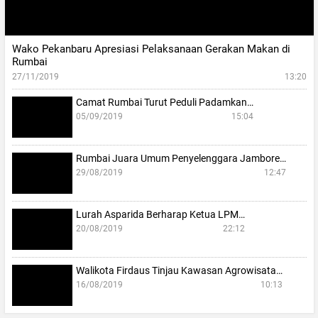
Wako Pekanbaru Apresiasi Pelaksanaan Gerakan Makan di
Rumbai
27/11/2019
13:20
Camat Rumbai Turut Peduli Padamkan…
05/09/2019
15:04
Rumbai Juara Umum Penyelenggara Jambore…
29/08/2019
12:47
Lurah Asparida Berharap Ketua LPM…
20/08/2019
22:12
Walikota Firdaus Tinjau Kawasan Agrowisata…
16/08/2019
10:13