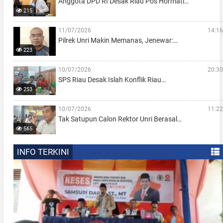
Anggota DPD RI Desak Riau Pos Hormati…
215
11/07/2026
14:16
Pilrek Unri Makin Memanas, Jenewar:…
223
10/07/2026
20:30
SPS Riau Desak Islah Konflik Riau…
253
10/07/2026
11:22
Tak Satupun Calon Rektor Unri Berasal…
565
INFO TERKINI