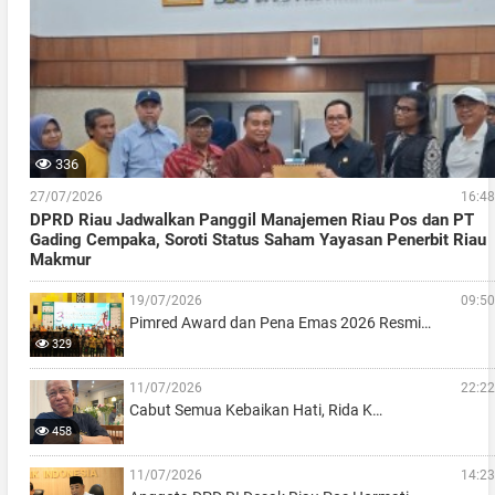
336
27/07/2026
16:48
DPRD Riau Jadwalkan Panggil Manajemen Riau Pos dan PT
Gading Cempaka, Soroti Status Saham Yayasan Penerbit Riau
Makmur
19/07/2026
09:50
Pimred Award dan Pena Emas 2026 Resmi…
329
11/07/2026
22:22
Cabut Semua Kebaikan Hati, Rida K…
458
11/07/2026
14:23