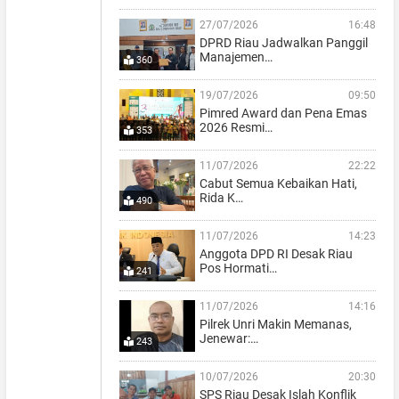
27/07/2026
16:48
DPRD Riau Jadwalkan Panggil
Manajemen…
360
19/07/2026
09:50
Pimred Award dan Pena Emas
2026 Resmi…
353
11/07/2026
22:22
Cabut Semua Kebaikan Hati,
Rida K…
490
11/07/2026
14:23
Anggota DPD RI Desak Riau
Pos Hormati…
241
11/07/2026
14:16
Pilrek Unri Makin Memanas,
Jenewar:…
243
10/07/2026
20:30
SPS Riau Desak Islah Konflik