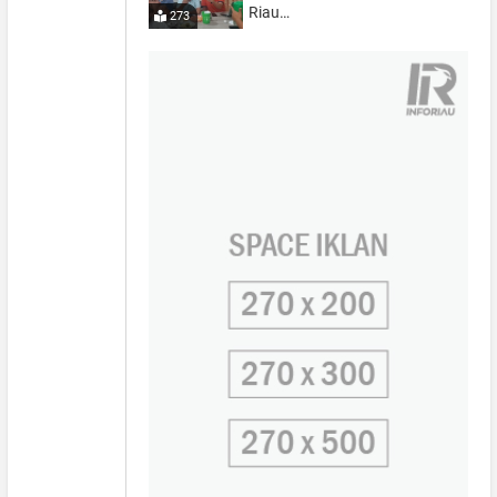
Riau…
273