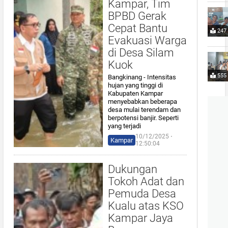
Kampar, Tim
BPBD Gerak
Cepat Bantu
247
Evakuasi Warga
di Desa Silam
Kuok
555
Bangkinang - Intensitas
hujan yang tinggi di
Kabupaten Kampar
menyebabkan beberapa
desa mulai terendam dan
berpotensi banjir. Seperti
yang terjadi
10/12/2025 ⋅
Kampar
12:50:04
Dukungan
Tokoh Adat dan
Pemuda Desa
Kualu atas KSO
Kampar Jaya