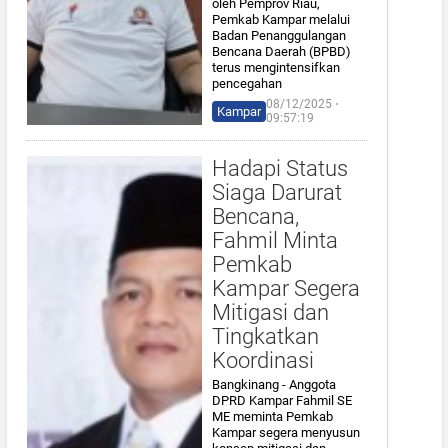
oleh Pemprov Riau,
Pemkab Kampar melalui
Badan Penanggulangan
Bencana Daerah (BPBD)
terus mengintensifkan
pencegahan
08/12/2025 ⋅
Kampar
09:57:19
Hadapi Status
Siaga Darurat
Bencana,
Fahmil Minta
Pemkab
Kampar Segera
Mitigasi dan
Tingkatkan
Koordinasi
Bangkinang - Anggota
DPRD Kampar Fahmil SE
ME meminta Pemkab
Kampar segera menyusun