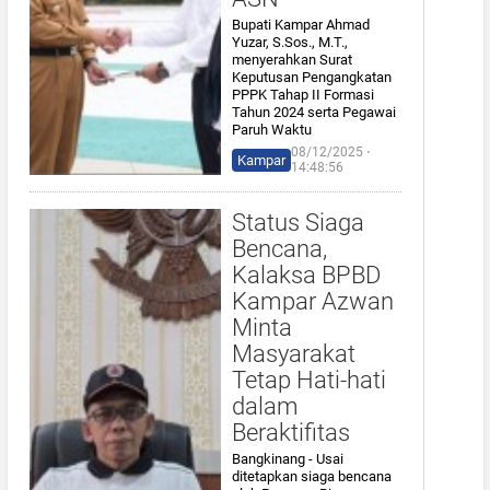
Bupati Kampar Ahmad
Yuzar, S.Sos., M.T.,
menyerahkan Surat
Keputusan Pengangkatan
PPPK Tahap II Formasi
Tahun 2024 serta Pegawai
Paruh Waktu
08/12/2025 ⋅
Kampar
14:48:56
Status Siaga
Bencana,
Kalaksa BPBD
Kampar Azwan
Minta
Masyarakat
Tetap Hati-hati
dalam
Beraktifitas
Bangkinang - Usai
ditetapkan siaga bencana