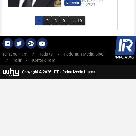
04/12/2025 ⋅
Kampar
11:27:26
1
2
3
Last
Tentang Kami
/
Redaksi
/
Pedoman Media Siber
/
Karir
/
Kontak Kami
Copyright © 2026 - PT Inforiau Media Utama