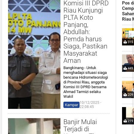
Komisi III DPRD
Pos d
Cempa
Riau Kunjungi
Saham
PLTA Koto
Riau 
Panjang,
Abdullah:
Pemda harus
315
Siaga, Pastikan
Masyarakat
Aman
Bangkinang - Untuk
449
menghadapi situasi siaga
bencana Hidrometeorologi
di Provinsi Riau, anggota
Komisi III DPRD bersama
Ahmad Tarmizi selaku
209
Wakil
10/12/2025 ⋅
Kampar
22:08:45
Banjir Mulai
219
Terjadi di