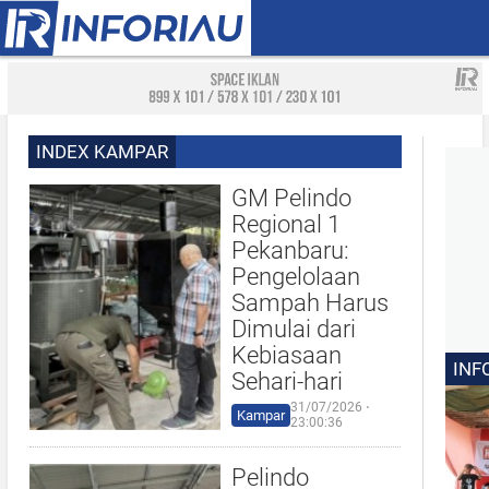
INDEX KAMPAR
GM Pelindo
Regional 1
Pekanbaru:
Pengelolaan
Sampah Harus
Dimulai dari
Kebiasaan
INF
Sehari-hari
31/07/2026 ⋅
Kampar
23:00:36
Pelindo