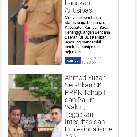
Langkah
Antisipasi
Menyusul penetapan
status siaga bencana di
Kabupaten Kampar, Badan
Penanggulangan Bencana
Daerah (BPBD) Kampar
langsung mengambil
langkah antisipasi di
sejumlah
08/12/2025 ⋅
Kampar
15:28:56
Ahmad Yuzar
Serahkan SK
PPPK Tahap II
dan Paruh
Waktu,
Tegaskan
Integritas dan
Profesionalisme
ASN