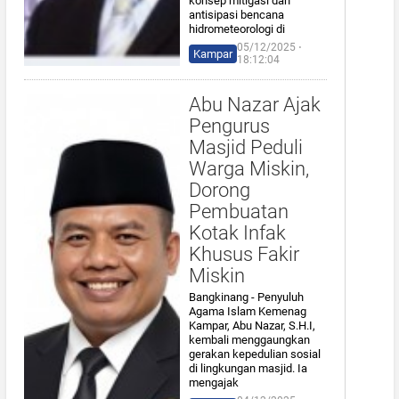
konsep mitigasi dan
antisipasi bencana
hidrometeorologi di
05/12/2025 ⋅
Kampar
18:12:04
Abu Nazar Ajak
Pengurus
Masjid Peduli
Warga Miskin,
Dorong
Pembuatan
Kotak Infak
Khusus Fakir
Miskin
Bangkinang - Penyuluh
Agama Islam Kemenag
Kampar, Abu Nazar, S.H.I,
kembali menggaungkan
gerakan kepedulian sosial
di lingkungan masjid. Ia
mengajak