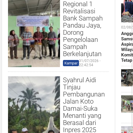
Regional 1
Revitalisasi
Bank Sampah
Pandau Jaya,
02/08/
Dorong
Anggo
Pengelolaan
Samsu
Aspir
Sampah
Wilaya
Berkelanjutan
Komit
Tetap
31/07/2026 ⋅
Kampar
22:42:54
Syahrul Aidi
Tinjau
Pembangunan
Jalan Koto
Damai-Suka
Menanti yang
Berasal dari
Inpres 2025