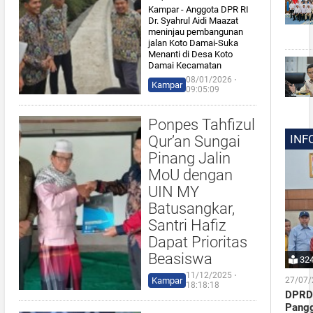
Kampar - Anggota DPR RI
Dr. Syahrul Aidi Maazat
meninjau pembangunan
jalan Koto Damai-Suka
Menanti di Desa Koto
Damai Kecamatan
08/01/2026 ⋅
Kampar
09:05:09
Ponpes Tahfizul
INF
Qur’an Sungai
Pinang Jalin
MoU dengan
UIN MY
Batusangkar,
Santri Hafiz
Dapat Prioritas
Beasiswa
32
11/12/2025 ⋅
Kampar
27/07/
18:18:18
DPRD 
Pangg