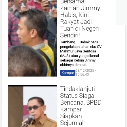
Bersama:
Zaman Jimmy
Habis, Kini
Rakyat Jadi
Tuan di Negeri
Sendiri!
Tambang — Babak baru
pengelolaan lahan eks CV
Makmur Jaya Sentosa
(MJS) atau yang dikenal
sebagai Kebun Jimmy
akhirnya dimulai.
08/12/2025 ⋅
Kampar
15:56:43
Tindaklanjuti
Status Siaga
Bencana, BPBD
Kampar
Siapkan
Sejumlah