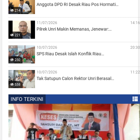
Anggota DPD RI Desak Riau Pos Hormati…
214
11/07/2026
14:16
Pilrek Unri Makin Memanas, Jenewar:…
221
10/07/2026
20:30
SPS Riau Desak Islah Konflik Riau…
250
10/07/2026
11:22
Tak Satupun Calon Rektor Unri Berasal…
558
INFO TERKINI