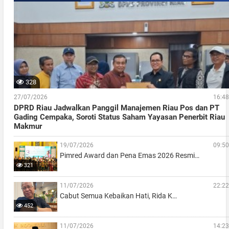
328
27/07/2026
16:48
DPRD Riau Jadwalkan Panggil Manajemen Riau Pos dan PT
Gading Cempaka, Soroti Status Saham Yayasan Penerbit Riau
Makmur
19/07/2026
09:50
Pimred Award dan Pena Emas 2026 Resmi…
321
11/07/2026
22:22
Cabut Semua Kebaikan Hati, Rida K…
452
11/07/2026
14:23