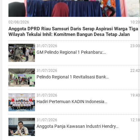
02/08/2026
10:20
Anggota DPRD Riau Samsuri Daris Serap Aspirasi Warga Tiga
Wilayah Tekulai Inhil: Komitmen Bangun Desa Tetap Jalan
31/07/2026
23:00
GM Pelindo Regional 1 Pekanbaru:…
31/07/2026
22:42
Pelindo Regional 1 Revitalisasi Bank…
31/07/2026
19:40
Hadiri Pertemuan KADIN Indonesia…
31/07/2026
12:18
Anggota Panja Kawasan Industri Hendry…