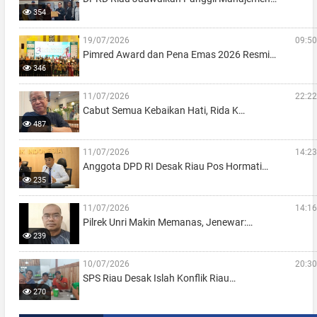
354
19/07/2026
09:50
Pimred Award dan Pena Emas 2026 Resmi…
346
11/07/2026
22:22
Cabut Semua Kebaikan Hati, Rida K…
487
11/07/2026
14:23
Anggota DPD RI Desak Riau Pos Hormati…
235
11/07/2026
14:16
Pilrek Unri Makin Memanas, Jenewar:…
239
10/07/2026
20:30
SPS Riau Desak Islah Konflik Riau…
270