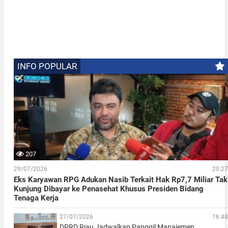
INFO POPULAR
207
29/07/2026
20:27
Eks Karyawan RPG Adukan Nasib Terkait Hak Rp7,7 Miliar Tak
Kunjung Dibayar ke Penasehat Khusus Presiden Bidang
Tenaga Kerja
27/07/2026
16:48
DPRD Riau Jadwalkan Panggil Manajemen…