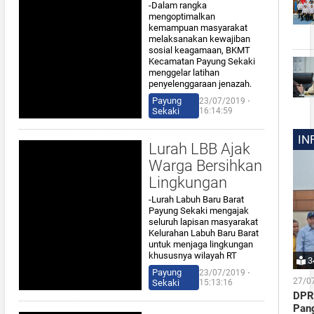
-Dalam rangka
mengoptimalkan
kemampuan masyarakat
melaksanakan kewajiban
sosial keagamaan, BKMT
Kecamatan Payung Sekaki
menggelar latihan
penyelenggaraan jenazah.
Payung
23/07/2019 ⋅
Sekaki
16:14:59
IN
Lurah LBB Ajak
Warga Bersihkan
Lingkungan
-Lurah Labuh Baru Barat
Payung Sekaki mengajak
seluruh lapisan masyarakat
Kelurahan Labuh Baru Barat
untuk menjaga lingkungan
khususnya wilayah RT
3
Payung
23/07/2019 ⋅
27/0
Sekaki
15:13:16
DPR
Pan