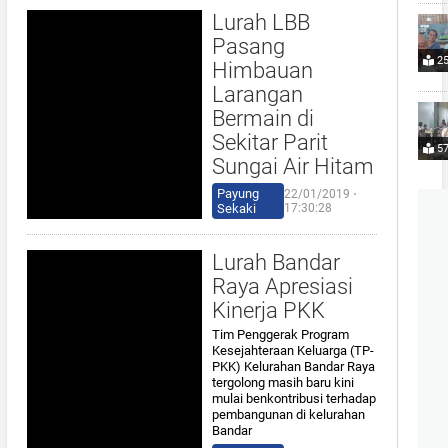
Lurah LBB
Pasang
25
Himbauan
Larangan
Bermain di
Sekitar Parit
57
Sungai Air Hitam
Payung
22/01/2019 ⋅
Sekaki
17:30:28
Lurah Bandar
Raya Apresiasi
Kinerja PKK
Tim Penggerak Program
Kesejahteraan Keluarga (TP-
PKK) Kelurahan Bandar Raya
tergolong masih baru kini
mulai benkontribusi terhadap
pembangunan di kelurahan
Bandar