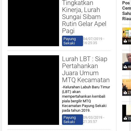
Tingkatkan
Pos 
Cemp
Kinerja, Lurah
Saha
Sungai Sibam
Ria
Rutin Gelar Apel
Pagi
Payung
04/07/2019 ⋅
33
Sekaki
16:25:35
Lurah LBT : Siap
Pertahankan
46
Juara Umum
MTQ Kecamatan
-Kelurahan Labuh Baru Timur
(LBT) akan
21
mempertahankan kembali
piala bergilir MTQ
Kecamatan Payung Sekaki
pada tahun 2019.
Payung
09/03/2019 ⋅
22
Sekaki
21:35:57