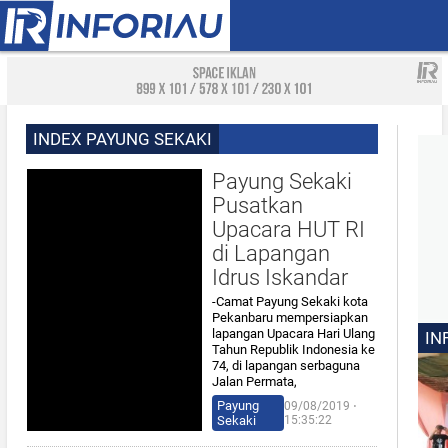
INDEX PAYUNG SEKAKI
Payung Sekaki
Pusatkan
Upacara HUT RI
di Lapangan
Idrus Iskandar
-Camat Payung Sekaki kota
Pekanbaru mempersiapkan
lapangan Upacara Hari Ulang
IN
Tahun Republik Indonesia ke
74, di lapangan serbaguna
Jalan Permata,
Payung
09/08/2019 ⋅
Sekaki
15:35:22