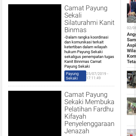
Camat Payung
Sekali
Silaturahmi Kanit
02/0
Binmas
Ang
-Dalam rangka koordinasi
Sams
dan komunikasi terkait
Aspi
ketertiban dalam wilayah
Wila
hukum Payung Sekaki
Kom
sekaligus penempatan tugas
Teta
Kanit Binnmas Camat
Payung Sekaki
Payung
25/07/2019 ⋅
Sekaki
17:11:49
Camat Payung
Sekaki Membuka
Pelatihan Fardhu
Kifayah
Penyelenggaraan
Jenazah