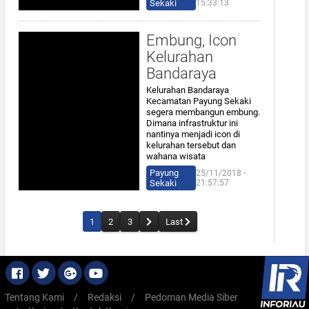
Sekaki
15:33:13
Embung, Icon
Kelurahan
Bandaraya
Kelurahan Bandaraya
Kecamatan Payung Sekaki
segera membangun embung.
Dimana infrastruktur ini
nantinya menjadi icon di
kelurahan tersebut dan
wahana wisata
Payung
25/11/2018 ⋅
Sekaki
21:57:57
1
2
3
Last
Tentang Kami
/
Redaksi
/
Pedoman Media Siber