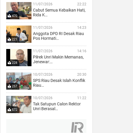
11/07/2026
22:22
Cabut Semua Kebaikan Hati,
Rida K…
470
11/07/2026
14:23
Anggota DPD RI Desak Riau
Pos Hormati…
221
11/07/2026
14:16
Pilrek Unri Makin Memanas,
Jenewar:…
228
10/07/2026
20:30
SPS Riau Desak Islah Konflik
Riau…
257
10/07/2026
11:22
Tak Satupun Calon Rektor
Unri Berasal…
572