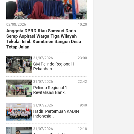
02/08/2026
10:20
Anggota DPRD Riau Samsuri Daris
Serap Aspirasi Warga Tiga Wilayah
Tekulai Inhil: Komitmen Bangun Desa
Tetap Jalan
31/07/2026
23:00
GM Pelindo Regional 1
Pekanbaru:…
31/07/2026
22:42
Pelindo Regional 1
Revitalisasi Bank…
31/07/2026
19:40
Hadiri Pertemuan KADIN
Indonesia…
31/07/2026
12:18