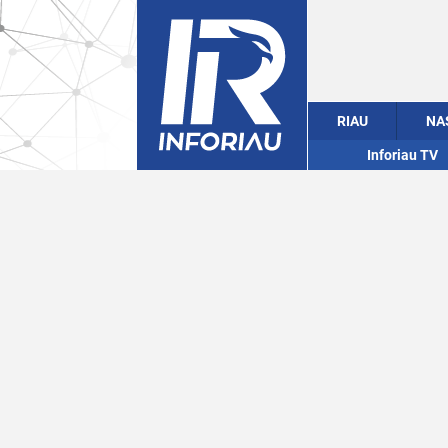
RIAU
NA
Inforiau TV