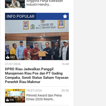
Anggota Panja Kawasan
Industri Hendry…
INFO POPULAR
342
27/07/2026
16:48
DPRD Riau Jadwalkan Panggil
Manajemen Riau Pos dan PT Gading
Cempaka, Soroti Status Saham Yayasan
Penerbit Riau Makmur
19/07/2026
09:50
Pimred Award dan Pena
Emas 2026 Resmi…
336