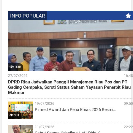
INFO POPULAR
338
27/07/2026
16:48
DPRD Riau Jadwalkan Panggil Manajemen Riau Pos dan PT
Gading Cempaka, Soroti Status Saham Yayasan Penerbit Riau
Makmur
19/07/2026
09:50
Pimred Award dan Pena Emas 2026 Resmi…
331
11/07/2026
22:22