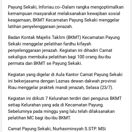
Payung Sekaki, Inforiau.co--Dalam rangka mengoptimalkan
kemampuan masyarakat melaksanakan kewajiban sosial
keagamaan, BKMT Kecamatan Payung Sekaki menggelar
latihan penyelenggaraan jenazah.
Badan Kontak Majelis Taklim (BKMT) Kecamatan Payung
Sekaki menggelar pelatihan fardhu kifayah
penyelenggaraan jenazah. Kegiatan ini dihadiri Camat
sekaligus membuka pelatihan bagi 100 orang ibu-ibu
permata dan BKMT se Payung Sekaki.
Kegiatan yang digelar di Aula Kantor Camat Payung Sekaki
ini bekerjasama dengan Laznas dewan dakwah provinsi
Riau menggelar praktek mandi jenazah, Selasa (23/7).
Kegiatan ini diikuti 7 Kelurahan terdiri dari pengurus BKMT
setiap Kelurahan yang ada di Kecamatan Payung.
Sebelumnya pada minggu yang lalu telah dilaksanakan
pelatihan MC bagi ibu-ibu BKMT.
Camat Payung Sekaki, Nurhasminsyah S.STP. MSi