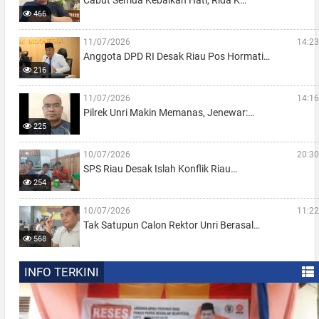
Cabut Semua Kebaikan Hati, Rida K…
466
11/07/2026
14:23
Anggota DPD RI Desak Riau Pos Hormati…
216
11/07/2026
14:16
Pilrek Unri Makin Memanas, Jenewar:…
225
10/07/2026
20:30
SPS Riau Desak Islah Konflik Riau…
254
10/07/2026
11:22
Tak Satupun Calon Rektor Unri Berasal…
568
INFO TERKINI