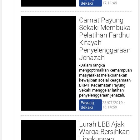
Sekaki
17:11:49
Camat Payung
Sekaki Membuka
Pelatihan Fardhu
Kifayah
Penyelenggaraan
Jenazah
-Dalam rangka
mengoptimalkan kemampuan
masyarakat melaksanakan
kewajiban sosial keagamaan,
BKMT Kecamatan Payung
Sekaki menggelar latihan
penyelenggaraan jenazah.
Payung
23/07/2019 ⋅
Sekaki
16:14:59
Lurah LBB Ajak
Warga Bersihkan
Lingkungan