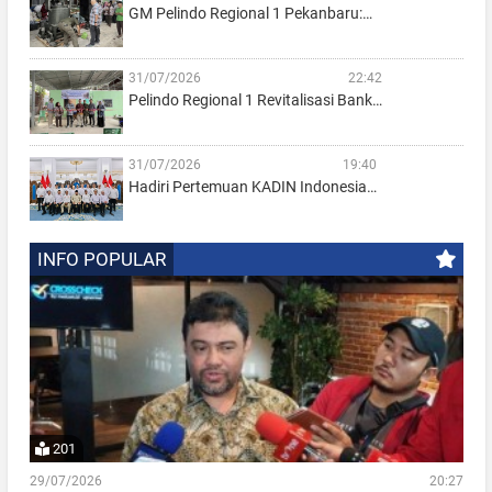
GM Pelindo Regional 1 Pekanbaru:…
31/07/2026
22:42
Pelindo Regional 1 Revitalisasi Bank…
31/07/2026
19:40
Hadiri Pertemuan KADIN Indonesia…
INFO POPULAR
201
29/07/2026
20:27