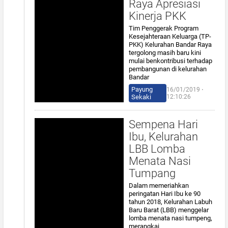
Raya Apresiasi
Kinerja PKK
Tim Penggerak Program
Kesejahteraan Keluarga (TP-
PKK) Kelurahan Bandar Raya
tergolong masih baru kini
mulai benkontribusi terhadap
pembangunan di kelurahan
Bandar
Payung
16/01/2019 ⋅
Sekaki
12:10:26
Sempena Hari
Ibu, Kelurahan
LBB Lomba
Menata Nasi
Tumpang
Dalam memeriahkan
peringatan Hari Ibu ke 90
tahun 2018, Kelurahan Labuh
Baru Barat (LBB) menggelar
lomba menata nasi tumpeng,
merangkai