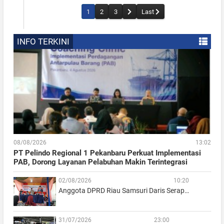
1
2
3
Last
INFO TERKINI
08/08/2026
13:02
PT Pelindo Regional 1 Pekanbaru Perkuat Implementasi
PAB, Dorong Layanan Pelabuhan Makin Terintegrasi
02/08/2026
10:20
Anggota DPRD Riau Samsuri Daris Serap…
31/07/2026
23:00