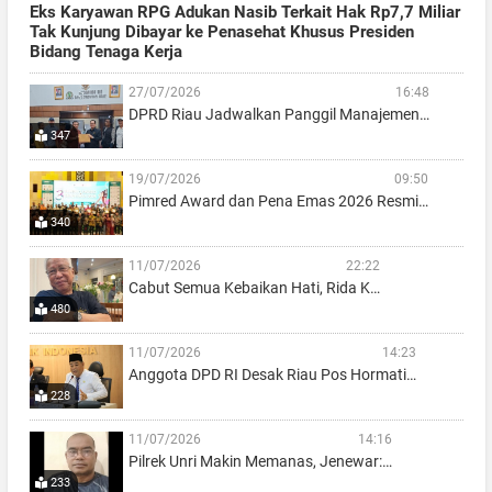
Eks Karyawan RPG Adukan Nasib Terkait Hak Rp7,7 Miliar
Tak Kunjung Dibayar ke Penasehat Khusus Presiden
Bidang Tenaga Kerja
27/07/2026
16:48
DPRD Riau Jadwalkan Panggil Manajemen…
347
19/07/2026
09:50
Pimred Award dan Pena Emas 2026 Resmi…
340
11/07/2026
22:22
Cabut Semua Kebaikan Hati, Rida K…
480
11/07/2026
14:23
Anggota DPD RI Desak Riau Pos Hormati…
228
11/07/2026
14:16
Pilrek Unri Makin Memanas, Jenewar:…
233