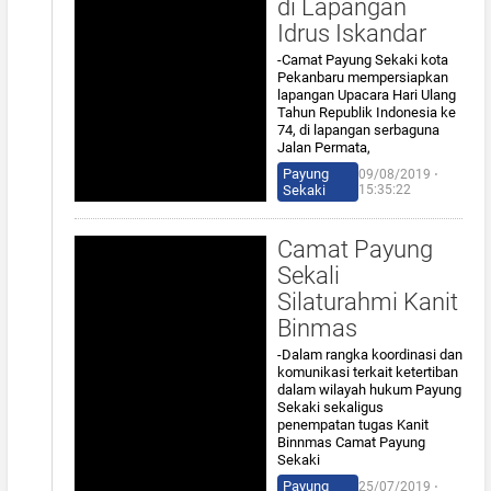
di Lapangan
Idrus Iskandar
-Camat Payung Sekaki kota
Pekanbaru mempersiapkan
lapangan Upacara Hari Ulang
Tahun Republik Indonesia ke
74, di lapangan serbaguna
Jalan Permata,
Payung
09/08/2019 ⋅
Sekaki
15:35:22
Camat Payung
Sekali
Silaturahmi Kanit
Binmas
-Dalam rangka koordinasi dan
komunikasi terkait ketertiban
dalam wilayah hukum Payung
Sekaki sekaligus
penempatan tugas Kanit
Binnmas Camat Payung
Sekaki
Payung
25/07/2019 ⋅