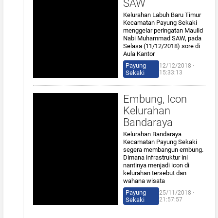
SAW
Kelurahan Labuh Baru Timur
Kecamatan Payung Sekaki
menggelar peringatan Maulid
Nabi Muhammad SAW, pada
Selasa (11/12/2018) sore di
Aula Kantor
Payung
12/12/2018 ⋅
Sekaki
15:33:13
Embung, Icon
Kelurahan
Bandaraya
Kelurahan Bandaraya
Kecamatan Payung Sekaki
segera membangun embung.
Dimana infrastruktur ini
nantinya menjadi icon di
kelurahan tersebut dan
wahana wisata
Payung
25/11/2018 ⋅
Sekaki
21:57:57