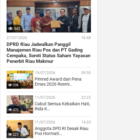
342
27/07/2026
16:48
DPRD Riau Jadwalkan Panggil
Manajemen Riau Pos dan PT Gading
Cempaka, Soroti Status Saham Yayasan
Penerbit Riau Makmur
19/07/2026
09:50
Pimred Award dan Pena
Emas 2026 Resmi…
336
11/07/2026
22:22
Cabut Semua Kebaikan Hati,
Rida K…
470
11/07/2026
14:23
Anggota DPD RI Desak Riau
Pos Hormati…
221