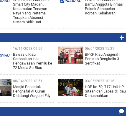
Smart City Madani,
Bantu Anggota Binmas
Kecamatan Tenayan
Polsek Senapelan
Raya Yang Pertama
Korban Kebakaran
Terapkan Absensi
Sistem Sidik Jari
16/11/2018 09:56
06/04/2023 15:21
Bawaslu Riau
BPKP Riau Anugerahi
Sampaikan Hasil
Pemkab Bengkalis 3
Pengawasan Pemilu ke
Sertifikat
72 Media Se-Riau
08/04/2022 13:51
03/05/2023 10:16
Masjid Pencetak
HBP ke-59, 717 Unit HP
Penghafal Al Quran
Sitaan dari Lapas di Riau
Didatangi Wagubri Edy
Dimusnahkan