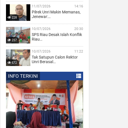
11/07/2026
14:16
Pilrek Unri Makin Memanas,
Jenewar:…
228
10/07/2026
20:30
SPS Riau Desak Islah Konflik
Riau…
257
10/07/2026
11:22
Tak Satupun Calon Rektor
Unri Berasal…
572
INFO TERKINI