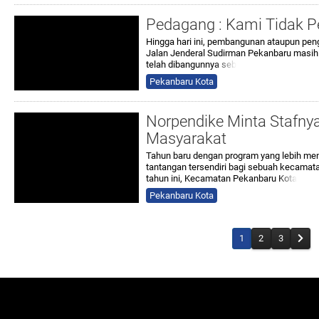
Pedagang : Kami Tidak 
Hingga hari ini, pembangunan ataupun peng
Jalan Jenderal Sudirman Pekanbaru masih 
telah dibangunny
a seb
Pekanbaru Kota
Norpendike Minta Stafnya
Masyarakat
Tahun baru dengan program yang lebih m
tantangan tersendiri bagi sebuah kecama
tahun ini, Kecamatan Pekanbaru
Kota
Pekanbaru Kota
1
2
3