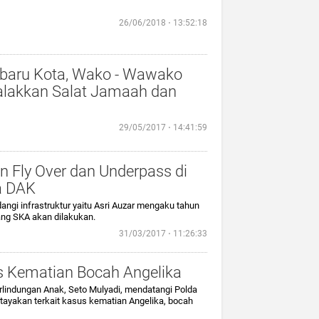
26/06/2018 ⋅ 13:52:18
nbaru Kota, Wako - Wawako
alakkan Salat Jamaah dan
29/05/2017 ⋅ 14:41:59
Fly Over dan Underpass di
a DAK
gi infrastruktur yaitu Asri Auzar mengaku tahun
ang SKA akan dilakukan.
31/03/2017 ⋅ 11:26:33
s Kematian Bocah Angelika
lindungan Anak, Seto Mulyadi, mendatangi Polda
tayakan terkait kasus kematian Angelika, bocah