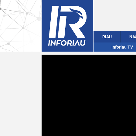
RIAU
NA
Inforiau TV