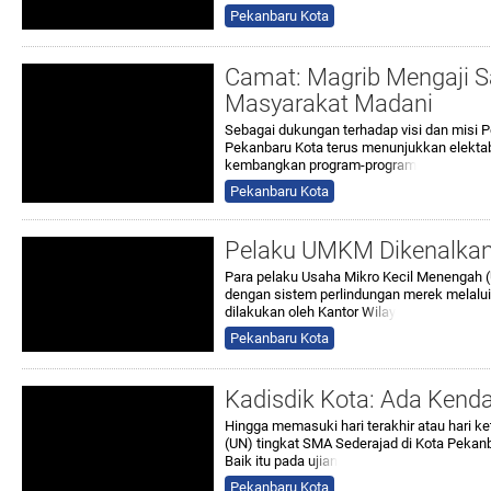
Pekanbaru Kota
Camat: Magrib Mengaji S
Masyarakat Madani
Sebagai dukungan terhadap visi dan misi
Pekanbaru Kota terus menunjukkan elekta
kembangkan program-pro
gram
Pekanbaru Kota
Pelaku UMKM Dikenalkan
Para pelaku Usaha Mikro Kecil Menengah
dengan sistem perlindungan merek melalui 
dilakukan oleh Kantor
Wilay
Pekanbaru Kota
Kadisdik Kota: Ada Kend
Hingga memasuki hari terakhir atau hari k
(UN) tingkat SMA Sederajad di Kota Pekanba
Baik itu pada
ujian
Pekanbaru Kota