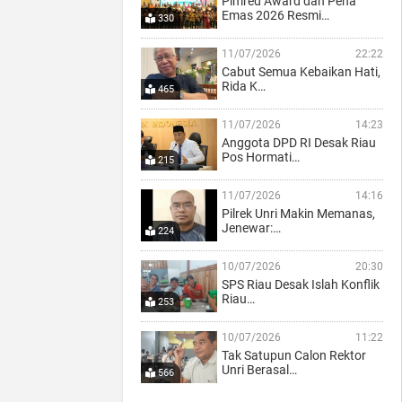
Pimred Award dan Pena
Emas 2026 Resmi…
330
11/07/2026
22:22
Cabut Semua Kebaikan Hati,
Rida K…
465
11/07/2026
14:23
Anggota DPD RI Desak Riau
Pos Hormati…
215
11/07/2026
14:16
Pilrek Unri Makin Memanas,
Jenewar:…
224
10/07/2026
20:30
SPS Riau Desak Islah Konflik
Riau…
253
10/07/2026
11:22
Tak Satupun Calon Rektor
Unri Berasal…
566