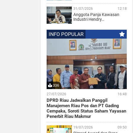
31/07/2026
12:18
Anggota Panja Kawasan
Industri Hendry…
INFO POPULAR
336
27/07/2026
16:48
DPRD Riau Jadwalkan Panggil
Manajemen Riau Pos dan PT Gading
Cempaka, Soroti Status Saham Yayasan
Penerbit Riau Makmur
19/07/2026
09:50