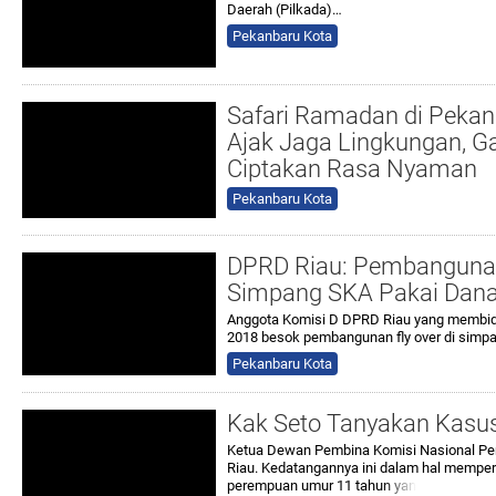
Daerah (Pilkada)…
Pekanbaru Kota
Safari Ramadan di Peka
Ajak Jaga Lingkungan, G
Ciptakan Rasa Nyaman
Pekanbaru Kota
DPRD Riau: Pembangunan 
Simpang SKA Pakai Dan
Anggota Komisi D DPRD Riau yang membidan
2018 besok pembangunan fly over di simp
Pekanbaru Kota
Kak Seto Tanyakan Kasu
Ketua Dewan Pembina Komisi Nasional Per
Riau. Kedatangannya ini dalam hal memper
perempuan umur 11 tahu
n yan