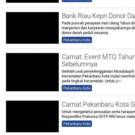
Bank Riau Kepri Donor D
Pada puncak perayaan Hari Ulang Tahun Ban
manjemen dan karyawan merayakannya den
donor darah peduli sesama.
Pekanbaru Kota
Camat: Event MTQ Tahun 
Sebelumnya
Setelah usai penyelenggaraan Musabaqoh Ti
Kecamatan Pekanbaru Kota mulai memfok
pada tingkat kecamatan. Untuk
pela
Pekanbaru Kota
Camat Pekanbaru Kota G
Untuk mengetahui persoalan serta harapan 
Norpendike Prakarsa SSTP MSi terus melakuk
Pekanbaru Kota