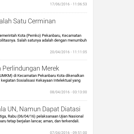
17/06/2016 ⋅ 11:06:53
alah Satu Cerminan
 Pemerintah Kota (Pemko) Pekanbaru, Kecamatan
bilitasnya. Salah satunya adalah dengan menumbuh
20/04/2016 ⋅ 11:11:05
 Perlindungan Merek
 (UMKM) di Kecamatan Pekanbaru Kota dikenalkan
kegiatan Sosialisasi Kekayaan Intelektual yang
08/04/2016 ⋅ 03:13:00
ala UN, Namun Dapat Diatasi
etiga, Rabu (06/04/16) pelaksanaan Ujian Nasional
ru tetap berjalan lancar, aman, dan terkendali.
07/04/2016 ⋅ 09:51:00