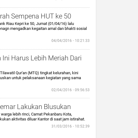
arah Sempena HUT ke 50
k Riau Kepri ke 50, Jumat (01/04/16) lalu
agn mengadkan kegaitan amal dan bhakti sosial
04/04/2016 ⋅ 10:21:33
Ini Harus Lebih Meriah Dari
lawatil Qur'an (MTQ) tingkat kelurahan, kini
uskan untuk pelaksanaan kegiatan yang sama
02/04/2016 ⋅ 09:56:53
emar Lakukan Blusukan
warga lebih rinci, Camat Pekanbaru Kota,
an aktivitas diluar Kantor di saat jam istirahat.
31/03/2016 ⋅ 10:52:39