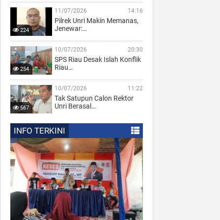
11/07/2026
14:16
Pilrek Unri Makin Memanas,
Jenewar:…
224
10/07/2026
20:30
SPS Riau Desak Islah Konflik
Riau…
254
10/07/2026
11:22
Tak Satupun Calon Rektor
Unri Berasal…
567
INFO TERKINI