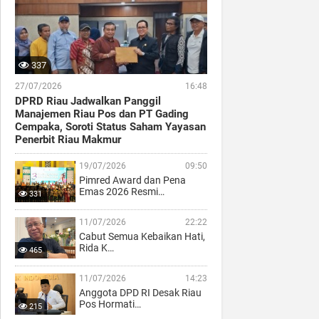
337
27/07/2026
16:48
DPRD Riau Jadwalkan Panggil
Manajemen Riau Pos dan PT Gading
Cempaka, Soroti Status Saham Yayasan
Penerbit Riau Makmur
19/07/2026
09:50
Pimred Award dan Pena
Emas 2026 Resmi…
331
11/07/2026
22:22
Cabut Semua Kebaikan Hati,
Rida K…
465
11/07/2026
14:23
Anggota DPD RI Desak Riau
Pos Hormati…
215