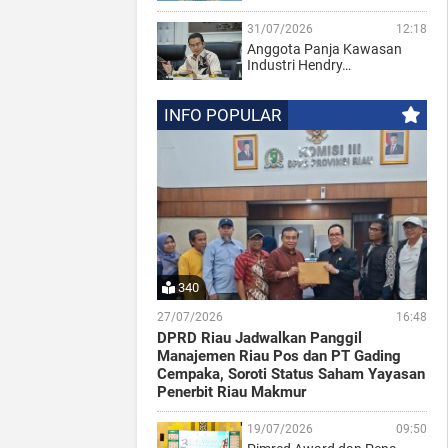
31/07/2026
12:18
Anggota Panja Kawasan
Industri Hendry…
INFO POPULAR
340
27/07/2026
16:48
DPRD Riau Jadwalkan Panggil
Manajemen Riau Pos dan PT Gading
Cempaka, Soroti Status Saham Yayasan
Penerbit Riau Makmur
19/07/2026
09:50