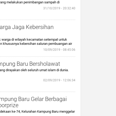
yang melakukan penimbangan sampah di
31/10/2019 ⋅ 20:32:40
arga Jaga Kebersihan
k warga di wilayah kecamatan setempat untuk
n khususnya kebersihan saluran pembuangan air
10/09/2019 ⋅ 08:45:06
mpung Baru Bersholawat
ng dirayakan oleh seluruh umat islam di dunia.
02/09/2019 ⋅ 12:06:34
mpung Baru Gelar Berbagai
orprize
dekaan ke-74, Kelurahan Kampung Baru menggelar