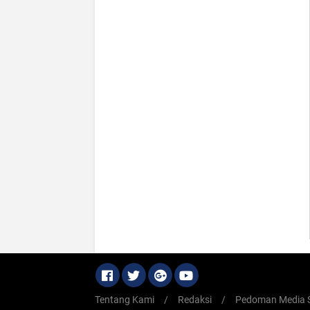
Tentang Kami
/
Redaksi
/
Pedoman Media S