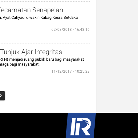
Kecamatan Senapelan
, Ayat Cahyadi diwakili Kabag Kesra Setdako
02/03/2018 ⋅ 16:43:16
unjuk Ajar Integritas
(RTH) menjadi ruang publik baru bagi masyarakat
ahraga bagi masyarakat.
11/12/2017 ⋅ 10:25:28