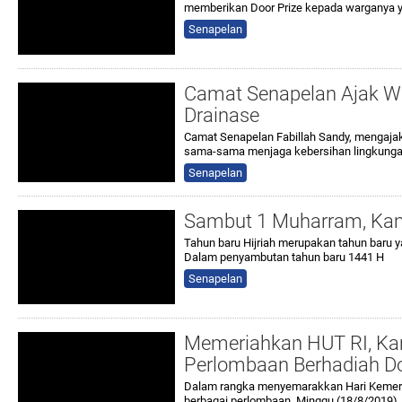
memberikan Door Prize kepada warganya 
Senapelan
Camat Senapelan Ajak W
Drainase
Camat Senapelan Fabillah Sandy, mengaja
sama-sama menjaga kebersihan lingkunga
Senapelan
Sambut 1 Muharram, Ka
Tahun baru Hijriah merupakan tahun baru ya
Dalam penyambutan tahun baru 1441 H
Senapelan
Memeriahkan HUT RI, Ka
Perlombaan Berhadiah Do
Dalam rangka menyemarakkan Hari Kemer
berbagai perlombaan, Minggu (18/8/2019).