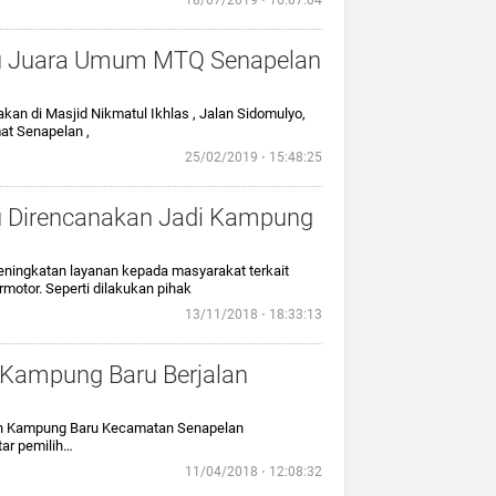
18/07/2019 ⋅ 16:07:04
u Juara Umum MTQ Senapelan
n di Masjid Nikmatul Ikhlas , Jalan Sidomulyo,
at Senapelan ,
25/02/2019 ⋅ 15:48:25
 Direncanakan Jadi Kampung
eningkatan layanan kepada masyarakat terkait
ermotor. Seperti dilakukan pihak
13/11/2018 ⋅ 18:33:13
 Kampung Baru Berjalan
an Kampung Baru Kecamatan Senapelan
tar pemilih…
11/04/2018 ⋅ 12:08:32