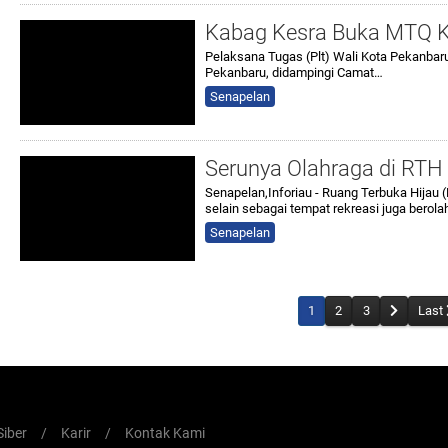
Kabag Kesra Buka MTQ 
Pelaksana Tugas (Plt) Wali Kota Pekanbaru
Pekanbaru, didampingi Camat…
Senapelan
Serunya Olahraga di RTH T
Senapelan,Inforiau - Ruang Terbuka Hijau 
selain sebagai tempat rekreasi juga berol
Senapelan
1
2
3
Last
iber
/
Karir
/
Kontak Kami