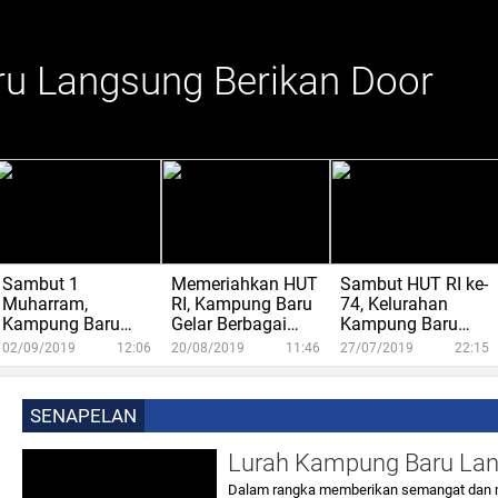
u Langsung Berikan Door
jak Warga Jaga Kebersihan
m, Kampung Baru
I, Kampung Baru Gelar
74, Kelurahan Kampung
an Berhadiah Doorprize
 Pohon
Sambut 1
Memeriahkan HUT
Sambut HUT RI ke-
Muharram,
RI, Kampung Baru
74, Kelurahan
Kampung Baru
Gelar Berbagai
Kampung Baru
Bersholawat
Perlombaan
Tanam 1.000
02/09/2019
12:06
20/08/2019
11:46
27/07/2019
22:15
Berhadiah
Pohon
Doorprize
SENAPELAN
Lurah Kampung Baru Lang
Dalam rangka memberikan semangat dan m