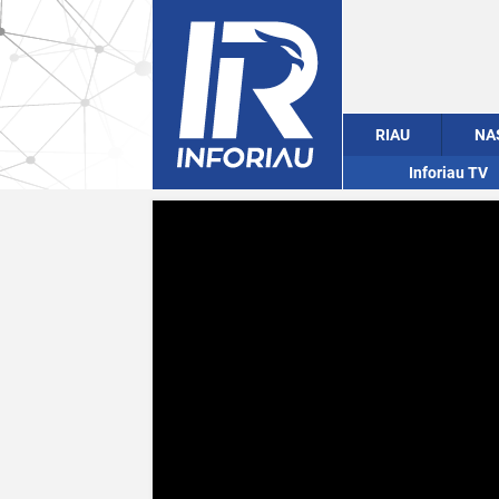
RIAU
NA
Inforiau TV