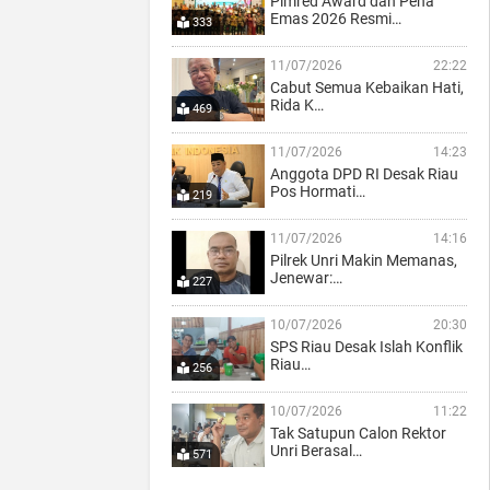
Pimred Award dan Pena
Emas 2026 Resmi…
333
11/07/2026
22:22
Cabut Semua Kebaikan Hati,
Rida K…
469
11/07/2026
14:23
Anggota DPD RI Desak Riau
Pos Hormati…
219
11/07/2026
14:16
Pilrek Unri Makin Memanas,
Jenewar:…
227
10/07/2026
20:30
SPS Riau Desak Islah Konflik
Riau…
256
10/07/2026
11:22
Tak Satupun Calon Rektor
Unri Berasal…
571