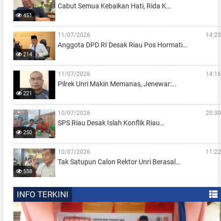
Cabut Semua Kebaikan Hati, Rida K…
451
11/07/2026
14:23
Anggota DPD RI Desak Riau Pos Hormati…
214
11/07/2026
14:16
Pilrek Unri Makin Memanas, Jenewar:…
221
10/07/2026
20:30
SPS Riau Desak Islah Konflik Riau…
250
10/07/2026
11:22
Tak Satupun Calon Rektor Unri Berasal…
558
INFO TERKINI