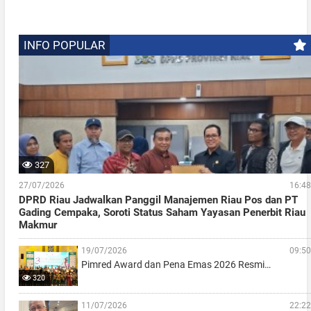
INFO POPULAR
327
27/07/2026
16:48
DPRD Riau Jadwalkan Panggil Manajemen Riau Pos dan PT
Gading Cempaka, Soroti Status Saham Yayasan Penerbit Riau
Makmur
19/07/2026
09:50
Pimred Award dan Pena Emas 2026 Resmi…
320
11/07/2026
22:22