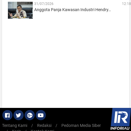
31/07/2026
12:18
Anggota Panja Kawasan Industri Hendry…
Tentang Kami
/
Redaksi
/
Pedoman Media Siber