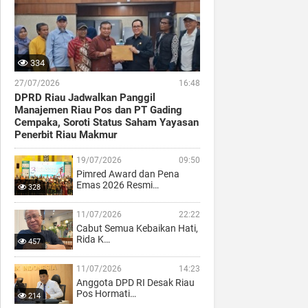
334
27/07/2026
16:48
DPRD Riau Jadwalkan Panggil
Manajemen Riau Pos dan PT Gading
Cempaka, Soroti Status Saham Yayasan
Penerbit Riau Makmur
19/07/2026
09:50
Pimred Award dan Pena
Emas 2026 Resmi…
328
11/07/2026
22:22
Cabut Semua Kebaikan Hati,
Rida K…
457
11/07/2026
14:23
Anggota DPD RI Desak Riau
Pos Hormati…
214