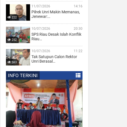
11/07/2026
14:16
Pilrek Unri Makin Memanas,
Jenewar:…
222
10/07/2026
20:30
SPS Riau Desak Islah Konflik
Riau…
252
10/07/2026
11:22
Tak Satupun Calon Rektor
Unri Berasal…
563
INFO TERKINI