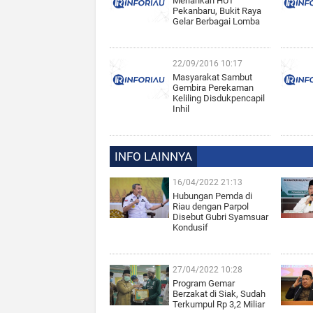
Meriahkan HUT
Pekanbaru, Bukit Raya
Gelar Berbagai Lomba
22/09/2016 10:17
Masyarakat Sambut
Gembira Perekaman
Keliling Disdukpencapil
Inhil
INFO LAINNYA
16/04/2022 21:13
Hubungan Pemda di
Riau dengan Parpol
Disebut Gubri Syamsuar
Kondusif
27/04/2022 10:28
Program Gemar
Berzakat di Siak, Sudah
Terkumpul Rp 3,2 Miliar