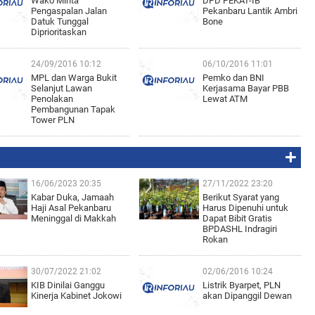
Wako Minta
DPD PEKAT-IB
Pengaspalan Jalan
Pekanbaru Lantik Ambri
Datuk Tunggal
Bone
Diprioritaskan
24/09/2016 10:12
06/10/2016 11:01
MPL dan Warga Bukit
Pemko dan BNI
Selanjut Lawan
Kerjasama Bayar PBB
Penolakan
Lewat ATM
Pembangunan Tapak
Tower PLN
16/06/2023 20:35
27/11/2022 23:20
Kabar Duka, Jamaah
Berikut Syarat yang
Haji Asal Pekanbaru
Harus Dipenuhi untuk
Meninggal di Makkah
Dapat Bibit Gratis
BPDASHL Indragiri
Rokan
30/07/2022 21:02
02/06/2016 10:24
KIB Dinilai Ganggu
Listrik Byarpet, PLN
Kinerja Kabinet Jokowi
akan Dipanggil Dewan