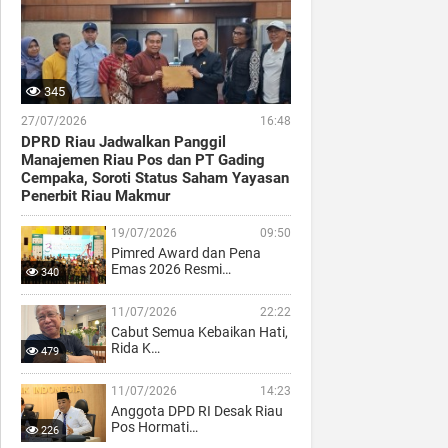
345
27/07/2026
16:48
DPRD Riau Jadwalkan Panggil
Manajemen Riau Pos dan PT Gading
Cempaka, Soroti Status Saham Yayasan
Penerbit Riau Makmur
19/07/2026
09:50
Pimred Award dan Pena
Emas 2026 Resmi…
340
11/07/2026
22:22
Cabut Semua Kebaikan Hati,
Rida K…
479
11/07/2026
14:23
Anggota DPD RI Desak Riau
Pos Hormati…
226