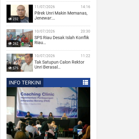
11/07/2026
14:16
Pilrek Unri Makin Memanas,
Jenewar:…
232
10/07/2026
20:30
SPS Riau Desak Islah Konflik
Riau…
262
10/07/2026
11:22
Tak Satupun Calon Rektor
Unri Berasal…
575
INFO TERKINI