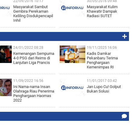
22/09/2016 10:17
30/05/2016 09:48
Masyarakat Sambut
Masyarakat Kulim
Gembira Perekaman
Khawatir Dampak
Keliling Disdukpencapil
Radiasi SUTET
Inhil
24/01/2022 08:28
19/11/2025 16:06
Kemenangan Sempurna
Kadis Damkar
4-0 PSG dari Reims di
Pekanbaru Terima
Lanjutan Liga Prancis
Penghargaan
Kemenimpas RI
11/09/2022 16:56
11/01/2017 03:42
Ini Nama-nama Insan
Jan Lupo Cu! Golput
Olahraga Riau Penerima
Bukan Solusi
Penghargaan Haornas
2022