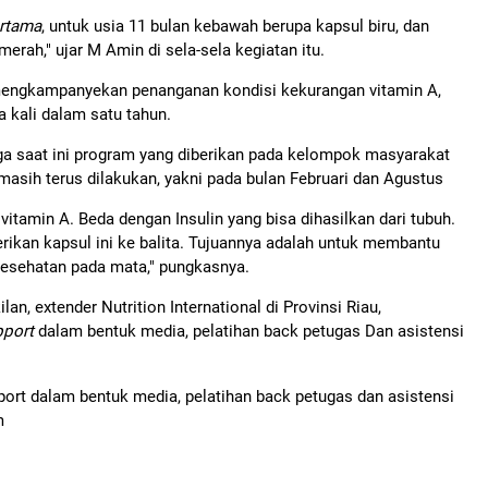
rtama
, untuk usia 11 bulan kebawah berupa kapsul biru, dan
erah," ujar M Amin di sela-sela kegiatan itu.
f mengkampanyekan penanganan kondisi kekurangan vitamin A,
 kali dalam satu tahun.
a saat ini program yang diberikan pada kelompok masyarakat
masih terus dilakukan, yakni pada bulan Februari dan Agustus
vitamin A. Beda dengan Insulin yang bisa dihasilkan dari tubuh.
rikan kapsul ini ke balita. Tujuannya adalah untuk membantu
 kesehatan pada mata," pungkasnya.
n, extender Nutrition International di Provinsi Riau,
pport
dalam bentuk media, pelatihan back petugas Dan asistensi
ort dalam bentuk media, pelatihan back petugas dan asistensi
m