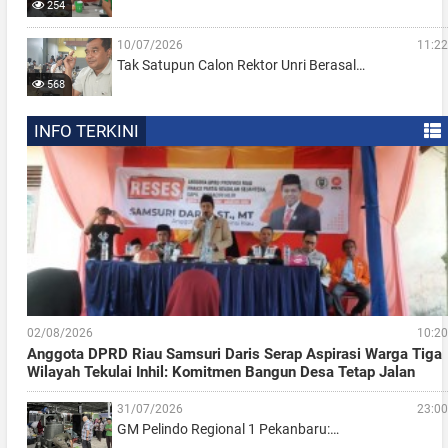
254
10/07/2026
11:22
Tak Satupun Calon Rektor Unri Berasal…
568
INFO TERKINI
02/08/2026
10:20
Anggota DPRD Riau Samsuri Daris Serap Aspirasi Warga Tiga
Wilayah Tekulai Inhil: Komitmen Bangun Desa Tetap Jalan
31/07/2026
23:00
GM Pelindo Regional 1 Pekanbaru:…