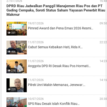
27/07/2026
16:48
DPRD Riau Jadwalkan Panggil Manajemen Riau Pos dan PT
Gading Cempaka, Soroti Status Saham Yayasan Penerbit Riau
Makmur
19/07/2026
09:50
Pimred Award dan Pena Emas 2026 Resmi…
331
11/07/2026
22:22
Cabut Semua Kebaikan Hati, Rida K…
466
11/07/2026
14:23
Anggota DPD RI Desak Riau Pos Hormati…
216
11/07/2026
14:16
Pilrek Unri Makin Memanas, Jenewar:…
225
10/07/2026
20:30
SPS Riau Desak Islah Konflik Riau…