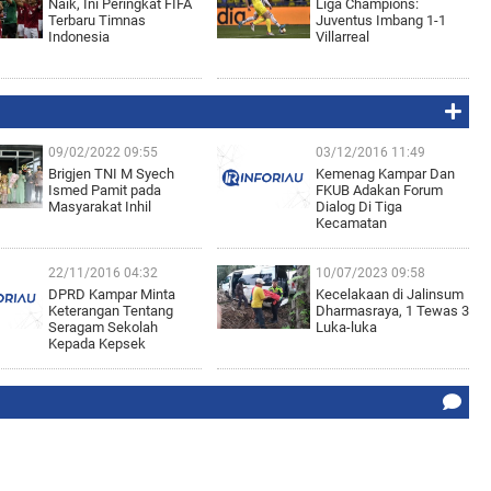
Naik, Ini Peringkat FIFA
Liga Champions:
Terbaru Timnas
Juventus Imbang 1-1
Indonesia
Villarreal
09/02/2022 09:55
03/12/2016 11:49
Brigjen TNI M Syech
Kemenag Kampar Dan
Ismed Pamit pada
FKUB Adakan Forum
Masyarakat Inhil
Dialog Di Tiga
Kecamatan
22/11/2016 04:32
10/07/2023 09:58
DPRD Kampar Minta
Kecelakaan di Jalinsum
Keterangan Tentang
Dharmasraya, 1 Tewas 3
Seragam Sekolah
Luka-luka
Kepada Kepsek