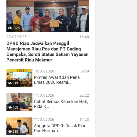
326
27/07/2026
16:48
DPRD Riau Jadwalkan Panggil
Manajemen Riau Pos dan PT Gading
Cempaka, Soroti Status Saham Yayasan
Penerbit Riau Makmur
19/07/2026
09:50
Pimred Award dan Pena
Emas 2026 Resmi…
319
11/07/2026
22:22
Cabut Semua Kebaikan Hati,
Rida K…
450
11/07/2026
14:23
Anggota DPD RI Desak Riau
Pos Hormati…
210