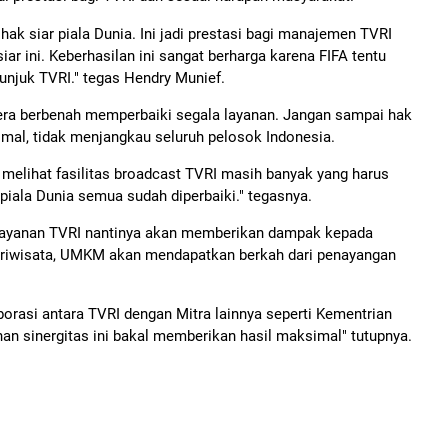
ak siar piala Dunia. Ini jadi prestasi bagi manajemen TVRI
ar ini. Keberhasilan ini sangat berharga karena FIFA tentu
njuk TVRI." tegas Hendry Munief.
gera berbenah memperbaiki segala layanan. Jangan sampai hak
simal, tidak menjangkau seluruh pelosok Indonesia.
 melihat fasilitas broadcast TVRI masih banyak yang harus
 piala Dunia semua sudah diperbaiki." tegasnya.
layanan TVRI nantinya akan memberikan dampak kepada
ariwisata, UMKM akan mendapatkan berkah dari penayangan
borasi antara TVRI dengan Mitra lainnya seperti Kementrian
n sinergitas ini bakal memberikan hasil maksimal" tutupnya.