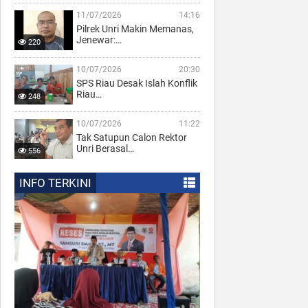
11/07/2026
14:16
Pilrek Unri Makin Memanas,
Jenewar:…
220
10/07/2026
20:30
SPS Riau Desak Islah Konflik
Riau…
248
10/07/2026
11:22
Tak Satupun Calon Rektor
Unri Berasal…
556
INFO TERKINI