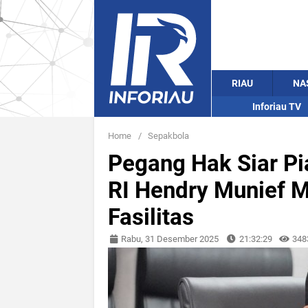
RIAU
NA
Inforiau TV
Home
/
Sepakbola
Pegang Hak Siar Pi
RI Hendry Munief M
Fasilitas
Rabu, 31 Desember 2025
21:32:29
348