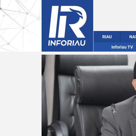
RIAU
NA
Inforiau TV