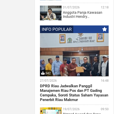
31/07/2026
12:18
Anggota Panja Kawasan
Industri Hendry…
INFO POPULAR
342
27/07/2026
16:48
DPRD Riau Jadwalkan Panggil
Manajemen Riau Pos dan PT Gading
Cempaka, Soroti Status Saham Yayasan
Penerbit Riau Makmur
19/07/2026
09:50