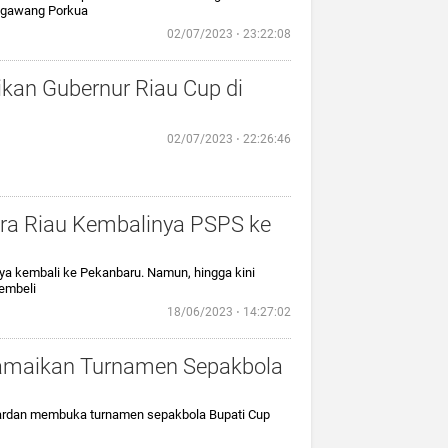
g gawang Porkua
02/07/2023 ⋅ 23:22:08
kan Gubernur Riau Cup di
02/07/2023 ⋅ 22:26:46
ra Riau Kembalinya PSPS ke
nya kembali ke Pekanbaru. Namun, hingga kini
embeli
18/06/2023 ⋅ 14:27:02
Ramaikan Turnamen Sepakbola
HM Wardan membuka turnamen sepakbola Bupati Cup