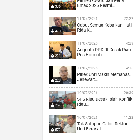
Pimred Award dan Pena
Emas 2026 Resmi…
336
11/07/2026
22:22
Cabut Semua Kebaikan Hati,
Rida K…
470
11/07/2026
14:23
Anggota DPD RI Desak Riau
Pos Hormati…
221
11/07/2026
14:16
Pilrek Unri Makin Memanas,
Jenewar:…
228
10/07/2026
20:30
SPS Riau Desak Islah Konflik
Riau…
257
10/07/2026
11:22
Tak Satupun Calon Rektor
Unri Berasal…
572