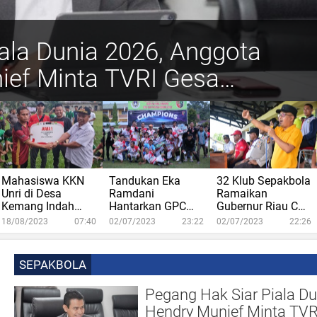
ala Dunia 2026, Anggota
Dilirik Co 1907 Milik Bos
i di Desa Kemang Indah
dani Hantarkan GPC Gobah
 Ramaikan Gubernur Riau
ief Minta TVRI Gesa
rniawan...
 RI
puk The Winner
Mahasiswa KKN
Tandukan Eka
32 Klub Sepakbola
Unri di Desa
Ramdani
Ramaikan
Kemang Indah
Hantarkan GPC
Gubernur Riau Cup
Gelar Semarak
Gobah
di Kampar
18/08/2023
07:40
02/07/2023
23:22
02/07/2023
22:26
HUT RI
Menggenggam
Tampuk The
Winner
SEPAKBOLA
Pegang Hak Siar Piala D
Hendry Munief Minta TVRI