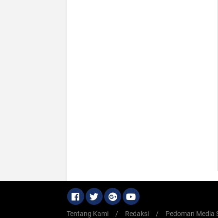
Tentang Kami
/
Redaksi
/
Pedoman Media S