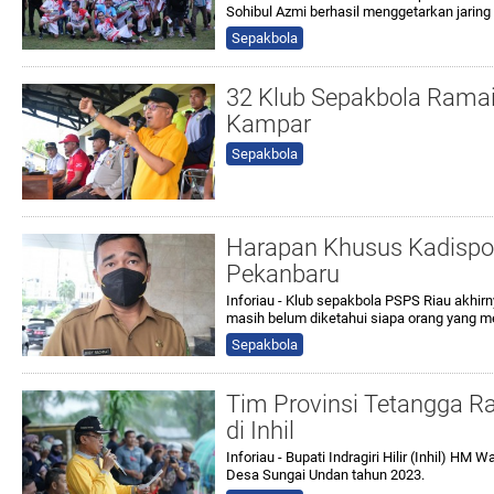
Sohibul Azmi berhasil menggetarkan jarin
Sepakbola
32 Klub Sepakbola Ramai
Kampar
Sepakbola
Harapan Khusus Kadispo
Pekanbaru
Inforiau - Klub sepakbola PSPS Riau akhir
masih belum diketahui siapa orang yang m
Sepakbola
Tim Provinsi Tetangga 
di Inhil
Inforiau - Bupati Indragiri Hilir (Inhil) 
Desa Sungai Undan tahun 2023.