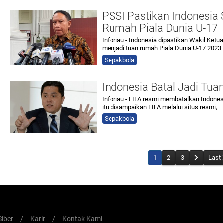
PSSI Pastikan Indonesia 
Rumah Piala Dunia U-17
Inforiau - Indonesia dipastikan Wakil Ketu
menjadi tuan rumah Piala Dunia U-17 2023
Sepakbola
Indonesia Batal Jadi Tua
Inforiau - FIFA resmi membatalkan Indones
itu disampaikan FIFA melalui situs resmi,
Sepakbola
1
2
3
Last
iber
/
Karir
/
Kontak Kami