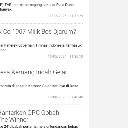
P) TVRI resmi memegang hak siar Piala Dunia
 banyak
31/12/2025 ⋅ 21:32:29
k Co 1907 Milik Bos Djarum?
tarik merekrut pemain Timnas Indonesia, termasuk
anas
16/05/2024 ⋅ 11:36:10
Desa Kemang Indah Gelar
erata di seluruh Kampar. Salah satunya di Desa
18/08/2023 ⋅ 07:40:48
Hantarkan GPC Gobah
he Winner
e 24' dibabak pertama melalui tendangan bebas