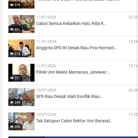
319
11/07/2026
22:22
Cabut Semua Kebaikan Hati, Rida K…
451
11/07/2026
14:23
Anggota DPD RI Desak Riau Pos Hormati…
214
11/07/2026
14:16
Pilrek Unri Makin Memanas, Jenewar:…
221
10/07/2026
20:30
SPS Riau Desak Islah Konflik Riau…
249
10/07/2026
11:22
Tak Satupun Calon Rektor Unri Berasal…
558