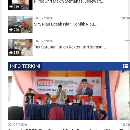
Pilrek Unri Makin Memanas, Jenewar:…
219
10/07/2026
20:30
SPS Riau Desak Islah Konflik Riau…
246
10/07/2026
11:22
Tak Satupun Calon Rektor Unri Berasal…
555
INFO TERKINI
02/08/2026
10:20