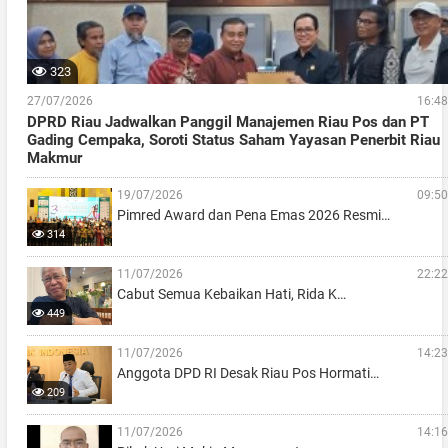
323
27/07/2026
16:48
DPRD Riau Jadwalkan Panggil Manajemen Riau Pos dan PT
Gading Cempaka, Soroti Status Saham Yayasan Penerbit Riau
Makmur
19/07/2026
09:50
Pimred Award dan Pena Emas 2026 Resmi…
314
11/07/2026
22:22
Cabut Semua Kebaikan Hati, Rida K…
449
11/07/2026
14:23
Anggota DPD RI Desak Riau Pos Hormati…
209
11/07/2026
14:16