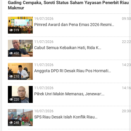
Gading Cempaka, Soroti Status Saham Yayasan Penerbit Riau
Makmur
19/07/2026
09:50
Pimred Award dan Pena Emas 2026 Resmi…
319
11/07/2026
22:22
Cabut Semua Kebaikan Hati, Rida K…
450
11/07/2026
14:23
Anggota DPD RI Desak Riau Pos Hormati…
210
11/07/2026
14:16
Pilrek Unri Makin Memanas, Jenewar:…
220
10/07/2026
20:30
SPS Riau Desak Islah Konflik Riau…
248