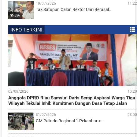
10/07/2026
11:22
Tak Satupun Calon Rektor Unri Berasal…
556
INFO TERKINI
02/08/2026
10:20
Anggota DPRD Riau Samsuri Daris Serap Aspirasi Warga Tiga
Wilayah Tekulai Inhil: Komitmen Bangun Desa Tetap Jalan
31/07/2026
23:00
GM Pelindo Regional 1 Pekanbaru:…