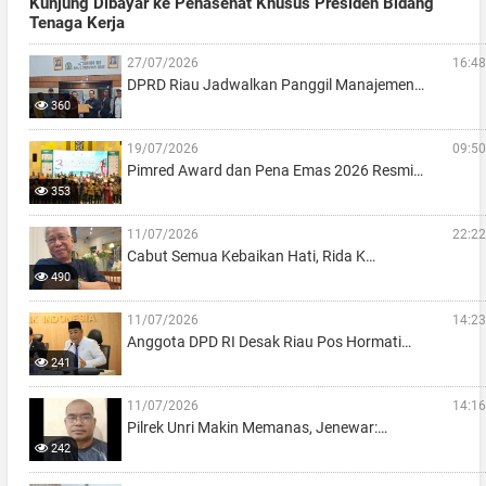
Kunjung Dibayar ke Penasehat Khusus Presiden Bidang
Tenaga Kerja
27/07/2026
16:48
DPRD Riau Jadwalkan Panggil Manajemen…
360
19/07/2026
09:50
Pimred Award dan Pena Emas 2026 Resmi…
353
11/07/2026
22:22
Cabut Semua Kebaikan Hati, Rida K…
490
11/07/2026
14:23
Anggota DPD RI Desak Riau Pos Hormati…
241
11/07/2026
14:16
Pilrek Unri Makin Memanas, Jenewar:…
242