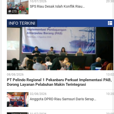
10/07/2026
20:30
SPS Riau Desak Islah Konflik Riau…
273
INFO TERKINI
08/08/2026
13:02
PT Pelindo Regional 1 Pekanbaru Perkuat Implementasi PAB,
Dorong Layanan Pelabuhan Makin Terintegrasi
02/08/2026
10:20
Anggota DPRD Riau Samsuri Daris Serap…
31/07/2026
23:00