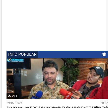
INFO POPULAR
211
29/07/2026
20:27
Eks Karyawan RPG Adukan Nasib Terkait Hak Rp7,7 Miliar Tak