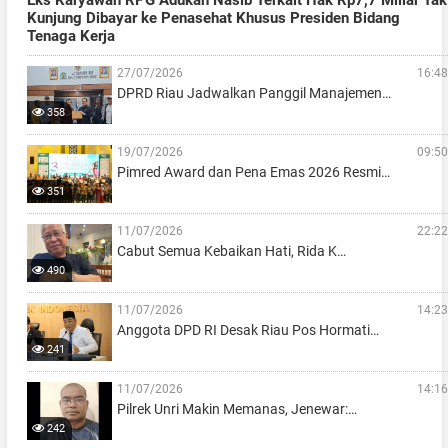
Kunjung Dibayar ke Penasehat Khusus Presiden Bidang
Tenaga Kerja
27/07/2026
16:48
DPRD Riau Jadwalkan Panggil Manajemen…
358
19/07/2026
09:50
Pimred Award dan Pena Emas 2026 Resmi…
351
11/07/2026
22:22
Cabut Semua Kebaikan Hati, Rida K…
490
11/07/2026
14:23
Anggota DPD RI Desak Riau Pos Hormati…
241
11/07/2026
14:16
Pilrek Unri Makin Memanas, Jenewar:…
242