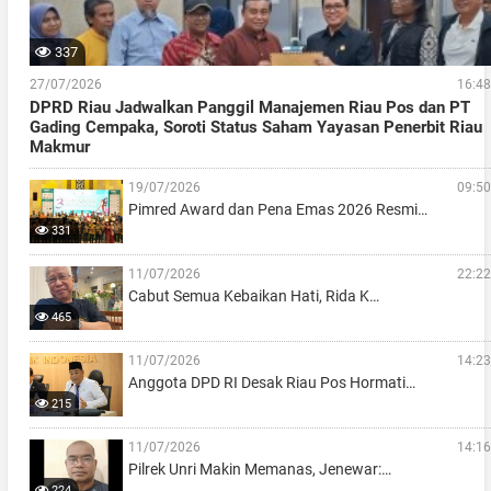
337
27/07/2026
16:48
DPRD Riau Jadwalkan Panggil Manajemen Riau Pos dan PT
Gading Cempaka, Soroti Status Saham Yayasan Penerbit Riau
Makmur
19/07/2026
09:50
Pimred Award dan Pena Emas 2026 Resmi…
331
11/07/2026
22:22
Cabut Semua Kebaikan Hati, Rida K…
465
11/07/2026
14:23
Anggota DPD RI Desak Riau Pos Hormati…
215
11/07/2026
14:16
Pilrek Unri Makin Memanas, Jenewar:…
224