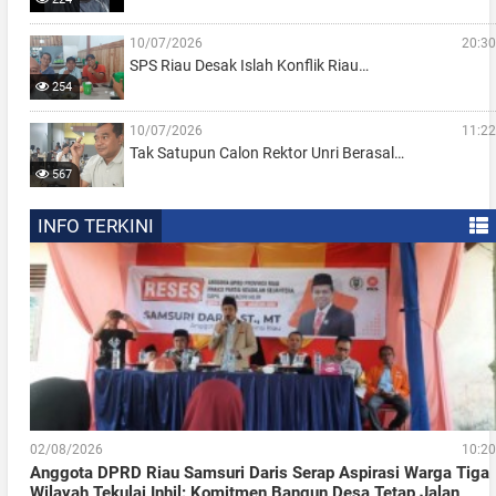
10/07/2026
20:30
SPS Riau Desak Islah Konflik Riau…
254
10/07/2026
11:22
Tak Satupun Calon Rektor Unri Berasal…
567
INFO TERKINI
02/08/2026
10:20
Anggota DPRD Riau Samsuri Daris Serap Aspirasi Warga Tiga
Wilayah Tekulai Inhil: Komitmen Bangun Desa Tetap Jalan