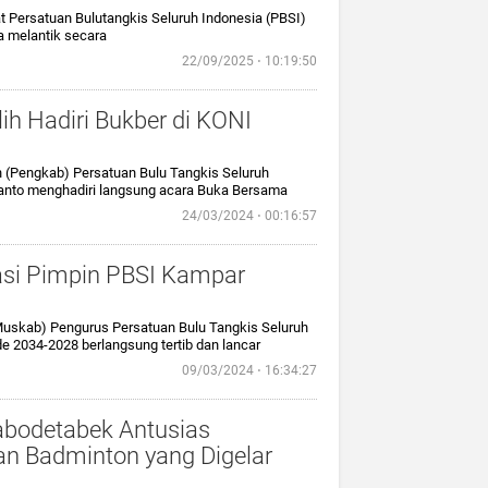
Persatuan Bulutangkis Seluruh Indonesia (PBSI)
a melantik secara
22/09/2025 ⋅ 10:19:50
ih Hadiri Bukber di KONI
(Pengkab) Persatuan Bulu Tangkis Seluruh
anto menghadiri langsung acara Buka Bersama
24/03/2024 ⋅ 00:16:57
masi Pimpin PBSI Kampar
skab) Pengurus Persatuan Bulu Tangkis Seluruh
e 2034-2028 berlangsung tertib dan lancar
09/03/2024 ⋅ 16:34:27
abodetabek Antusias
an Badminton yang Digelar