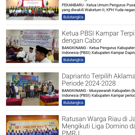
PEKANBARU - Ketua Umum Pengurus Pusat 
yang diwakili Waketum II, KPH Yuda negar
Bulutangkis
Ketua PBSI Kampar Terpil
dengan Cabor
BANGKINANG - Ketua Pengurus Kabupaten 
Indonesia (PBSI) Kabupaten Kampar Dapri
Bulutangkis
Daprianto Terpilih Akla
Periode 2024-2028
BANGKINANG - Musyawarah Kabupaten (Mu
Indonesia (PBSI) Kabupaten Kampar period
Bulutangkis
Ratusan Warga Riau di J
Mengikuti Liga Domino d
PMRJ