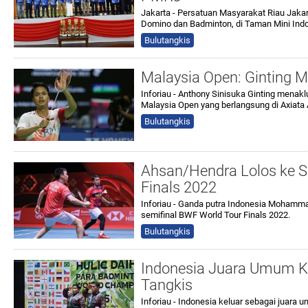
Jakarta - Persatuan Masyarakat Riau Jak
Domino dan Badminton, di Taman Mini Ind
Bulutangkis
Malaysia Open: Ginting 
Inforiau - Anthony Sinisuka Ginting mena
Malaysia Open yang berlangsung di Axiata 
Bulutangkis
Ahsan/Hendra Lolos ke S
Finals 2022
Inforiau - Ganda putra Indonesia Mohamm
semifinal BWF World Tour Finals 2022.
Bulutangkis
Indonesia Juara Umum Ke
Tangkis
Inforiau - Indonesia keluar sebagai juara