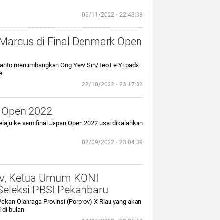
06/11/2022 ⋅ 22:43:38
Marcus di Final Denmark Open
rdianto menumbangkan Ong Yew Sin/Teo Ee Yi pada
e
22/10/2022 ⋅ 23:17:32
n Open 2022
elaju ke semifinal Japan Open 2022 usai dikalahkan
02/09/2022 ⋅ 23:04:39
rov, Ketua Umum KONI
Seleksi PBSI Pekanbaru
ekan Olahraga Provinsi (Porprov) X Riau yang akan
 di bulan