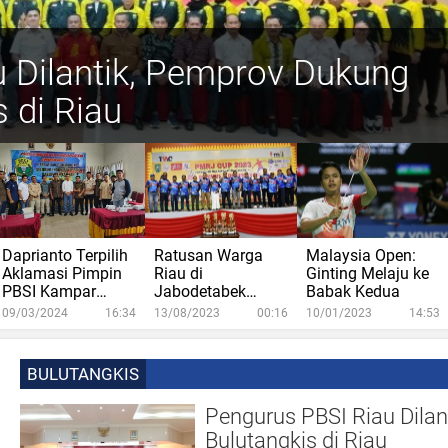
 Dilantik, Pemprov Dukung
erpilih Hadiri Bukber di
 Aklamasi Pimpin PBSI
u di Jabodetabek Antusias
s di Riau
r
24-2028
mino dan Badminton yang
ting Melaju ke Babak Kedua
Daprianto Terpilih
Ratusan Warga
Malaysia Open:
Aklamasi Pimpin
Riau di
Ginting Melaju ke
PBSI Kampar
Jabodetabek
Babak Kedua
Periode 2024-2028
Antusias
09/03/2024
16:34
13/08/2023
00:16
10/01/2023
14:53
Mengikuti Liga
Domino dan
Badminton yang
BULUTANGKIS
Digelar PMRJ
Pengurus PBSI Riau Dilan
Bulutangkis di Riau