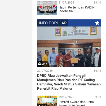
31/07/2026
19:40
Hadiri Pertemuan KADIN
Indonesia…
INFO POPULAR
345
27/07/2026
16:48
DPRD Riau Jadwalkan Panggil
Manajemen Riau Pos dan PT Gading
Cempaka, Soroti Status Saham Yayasan
Penerbit Riau Makmur
19/07/2026
09:50
Pimred Award dan Pena
Emas 2026 Resmi…