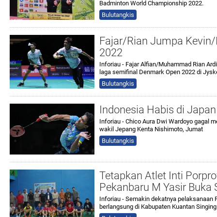
Badminton World Championship 2022.
Bulutangkis
Fajar/Rian Jumpa Kevin/
2022
Inforiau - Fajar Alfian/Muhammad Rian A
laga semifinal Denmark Open 2022 di Jysk
Bulutangkis
Indonesia Habis di Japa
Inforiau - Chico Aura Dwi Wardoyo gagal m
wakil Jepang Kenta Nishimoto, Jumat
Bulutangkis
Tetapkan Atlet Inti Porp
Pekanbaru M Yasir Buka 
Inforiau - Semakin dekatnya pelaksanaan P
berlangsung di Kabupaten Kuantan Singingi