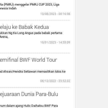
arta (PMRJ) menggelar PMRJ CUP 2023, Liga
onesia Indah
13/08/2023 ⋅ 00:16:08
Melaju ke Babak Kedua
klukkan Ng Ka Long Angus pada babak pertama
Arena,
10/01/2023 ⋅ 14:53:09
emifinal BWF World Tour
ad Ahsan/Hendra Setiawan memastikan lolos ke
08/12/2022 ⋅ 23:52:32
juaraan Dunia Para-Bulu
 umum dalam ajang Hulic Daihatsu BWF Para