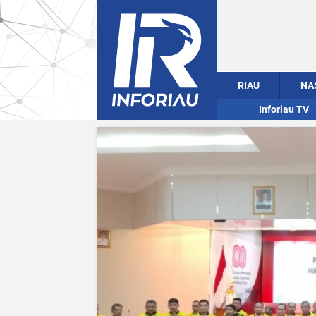
RIAU
NA
Inforiau TV