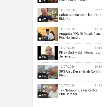
340
11/07/2026
22:22
Cabut Semua Kebaikan Hati,
Rida K…
473
11/07/2026
14:23
Anggota DPD RI Desak Riau
Pos Hormati…
226
11/07/2026
14:16
Pilrek Unri Makin Memanas,
Jenewar:…
232
10/07/2026
20:30
SPS Riau Desak Islah Konflik
Riau…
262
10/07/2026
11:22
Tak Satupun Calon Rektor
Unri Berasal…
575