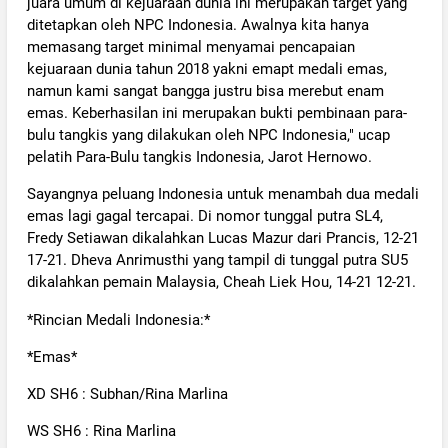
juara umum di kejuaraan dunia ini merupakan target yang
ditetapkan oleh NPC Indonesia. Awalnya kita hanya
memasang target minimal menyamai pencapaian
kejuaraan dunia tahun 2018 yakni emapt medali emas,
namun kami sangat bangga justru bisa merebut enam
emas. Keberhasilan ini merupakan bukti pembinaan para-
bulu tangkis yang dilakukan oleh NPC Indonesia," ucap
pelatih Para-Bulu tangkis Indonesia, Jarot Hernowo.
Sayangnya peluang Indonesia untuk menambah dua medali
emas lagi gagal tercapai. Di nomor tunggal putra SL4,
Fredy Setiawan dikalahkan Lucas Mazur dari Prancis, 12-21
17-21. Dheva Anrimusthi yang tampil di tunggal putra SU5
dikalahkan pemain Malaysia, Cheah Liek Hou, 14-21 12-21.
*Rincian Medali Indonesia:*
*Emas*
XD SH6 : Subhan/Rina Marlina
WS SH6 : Rina Marlina