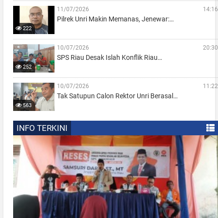
11/07/2026
14:16
Pilrek Unri Makin Memanas, Jenewar:…
222
10/07/2026
20:30
SPS Riau Desak Islah Konflik Riau…
252
10/07/2026
11:22
Tak Satupun Calon Rektor Unri Berasal…
563
INFO TERKINI