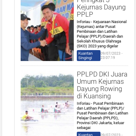
Kejurnas Dayung
PPLP
Inforiau - Kejuaraan Nasional
(Kejurnas) antar Pusat
Pembinaan dan Latihan
Pelajar (PPLP)/Daerah dan
Sekolah Khusus Olahraga
(SKO) 2023 yang digelar
Kuantan
09/07/2023 ⋅
Singingi
23:07:19
PPLPD DKI Juara
Umum Kejurnas
Dayung Rowing
di Kuansing
Inforiau - Pusat Pembinaan
dan Latihan Pelajar (PPLP)/
Pusat Pembinaan dan Latihan
Pelajar Daerah (PPLPD),
Provinsi DKI Jakarta, keluar
sebagai
Kuantan
09/07/2023 ⋅