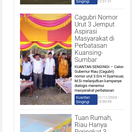
Singingi
12:51:31
Cagubri Nomor
Urut 3 Jemput
Aspirasi
Masyarakat di
Perbatasan
Kuansing-
Sumbar
KUANTAN SENGINGI – Calon
Gubernur Riau (Cagubri)
nomor urut 3 Drs H Syamsuar,
M.Si melanjutkan kampanye
dialogis menemui
masyarakat perbatasan
Kuantan
01/11/2024 ⋅
Singingi
10:00:09
Tuan Rumah,
Riau Hanya
Peringkat 3