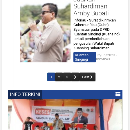
Suhardiman
Amby Bupati
Inforiau - Surat dikirimkan
Gubernur Riau (Gubri)
Syamsuar pada DPRD
Kuantan Singingi (Kuansing)
terkait pemberitahuan
pengusulan Wakil Bupati
Kuansing Suhardiman
Kuantan
12/06/2023 ⋅
Singingi
09:58:43
1
2
3
Last
INFO TERKINI