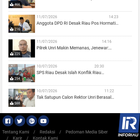
466
11/07/2026
14:23
Anggota DPD RI Desak Riau Pos Hormati…
216
11/07/2026
14:16
Pilrek Unri Makin Memanas, Jenewar:…
225
10/07/2026
20:30
SPS Riau Desak Islah Konflik Riau…
254
10/07/2026
11:22
Tak Satupun Calon Rektor Unri Berasal…
568
Tentang Kami
/
Redaksi
/
Pedoman Media Siber
/
Karir
/
Kontak Kami