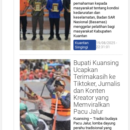
pemahaman kepada
masyarakat tentang kondisi
kedaruratan dan
keselamatan, Badan SAR
Nasional (Basarnas)
menggelar pelatihan bagi
masyarakat Kabupaten
Kuantan
Kuantan
19/08/2025 ⋅
Singingi
22:31:01
Bupati Kuansing
Ucapkan
Terimakasih ke
Tiktoker, Jurnalis
dan Konten
Kreator yang
Memviralkan
Pacu Jalur
Kuansing – Tradisi budaya
Pacu Jalur, lomba dayung
perahu tradisional yang