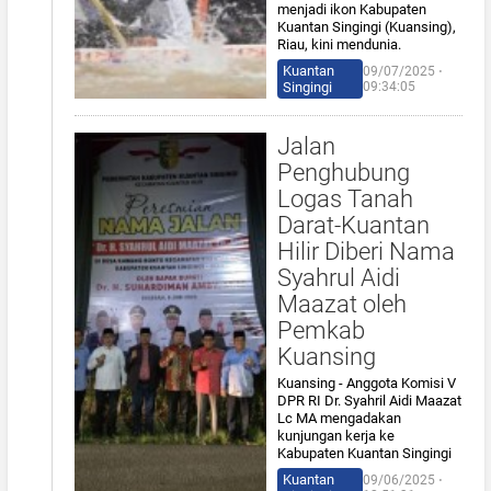
menjadi ikon Kabupaten
Kuantan Singingi (Kuansing),
Riau, kini mendunia.
Kuantan
09/07/2025 ⋅
Singingi
09:34:05
Jalan
Penghubung
Logas Tanah
Darat-Kuantan
Hilir Diberi Nama
Syahrul Aidi
Maazat oleh
Pemkab
Kuansing
Kuansing - Anggota Komisi V
DPR RI Dr. Syahril Aidi Maazat
Lc MA mengadakan
kunjungan kerja ke
Kabupaten Kuantan Singingi
Kuantan
09/06/2025 ⋅