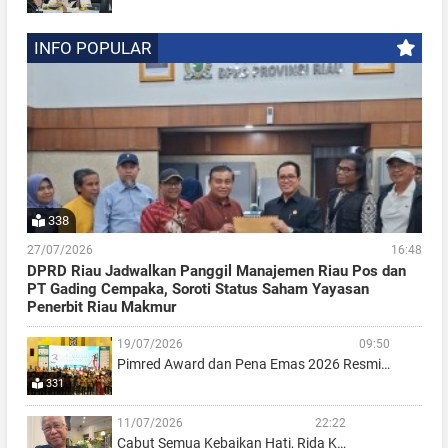
INFO POPULAR
338
27/07/2026
16:48
DPRD Riau Jadwalkan Panggil Manajemen Riau Pos dan
PT Gading Cempaka, Soroti Status Saham Yayasan
Penerbit Riau Makmur
19/07/2026
09:50
Pimred Award dan Pena Emas 2026 Resmi…
331
11/07/2026
22:22
Cabut Semua Kebaikan Hati, Rida K…