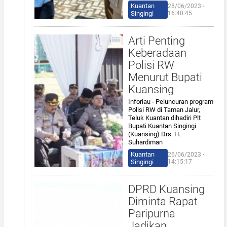
Kuantan
28/06/2023 ⋅
Singingi
16:40:45
Arti Penting
Keberadaan
Polisi RW
Menurut Bupati
Kuansing
Inforiau - Peluncuran program
Polisi RW di Taman Jalur,
Teluk Kuantan dihadiri Plt
Bupati Kuantan Singingi
(Kuansing) Drs. H.
Suhardiman
Kuantan
26/06/2023 ⋅
Singingi
14:15:17
DPRD Kuansing
Diminta Rapat
Paripurna
Jadikan