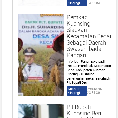
Singingi
13:44:03
Pemkab
Kuansing
Siapkan
Kecamatan Benai
Sebagai Daerah
Swasembada
Pangan
Inforiau - Panen raya padi
Desa Simandolak Kecamatan
Benai Kabupaten Kuantan
Singingi (Kuansing)
pertengahan pekan ini dihadiri
Plt Bupati Drs
Kuantan
29/06/2023 ⋅
Singingi
23:31:30
Plt Bupati
Kuansing Beri