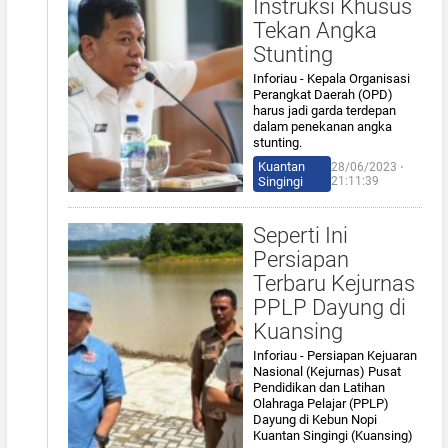
Instruksi Khusus
Tekan Angka
Stunting
Inforiau - Kepala Organisasi
Perangkat Daerah (OPD)
harus jadi garda terdepan
dalam penekanan angka
stunting.
Kuantan
28/06/2023 ⋅
Singingi
21:11:39
Seperti Ini
Persiapan
Terbaru Kejurnas
PPLP Dayung di
Kuansing
Inforiau - Persiapan Kejuaran
Nasional (Kejurnas) Pusat
Pendidikan dan Latihan
Olahraga Pelajar (PPLP)
Dayung di Kebun Nopi
Kuantan Singingi (Kuansing)