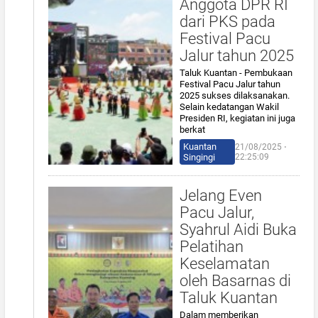
Anggota DPR RI
dari PKS pada
Festival Pacu
Jalur tahun 2025
Taluk Kuantan - Pembukaan
Festival Pacu Jalur tahun
2025 sukses dilaksanakan.
Selain kedatangan Wakil
Presiden RI, kegiatan ini juga
berkat
Kuantan
21/08/2025 ⋅
Singingi
22:25:09
Jelang Even
Pacu Jalur,
Syahrul Aidi Buka
Pelatihan
Keselamatan
oleh Basarnas di
Taluk Kuantan
Dalam memberikan