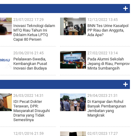
23/07/2022 17:29
12/12/2022 13:45
Inovasi Teknologi dalam
BNN Tes Urine Kasatpol
MTQ Riau Tahun Ini
PP Riau dan Anggota,
Diklaim Ketua LPTQ
Ada Apa?
Capai 80 Persen
20/06/2016 21:45
27/02/2022 13:14
Pelalawan-Swedia,
Pada Alumni Sekolah
Kembangkan Pusat
Jepang di Riau, Pemprov
Inovasi dan Budaya
Minta Sumbangsih
26/03/2022 14:31
29/04/2023 21:31
IDI Pecat Dokter
Di Kampar dan Rohul
Terawan, DPR:
Banyak Pembangunan
Masyarakat Disuguhi
Jembatan yang
Drama yang Tidak
Mangkrak
Semestinya
12/01/2016 21:59
02/07/2023 17:27