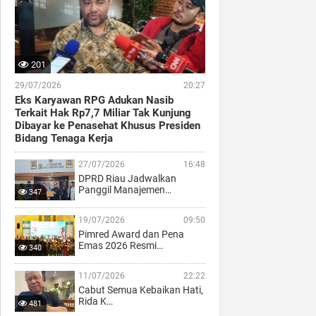
201
29/07/2026
20:27
Eks Karyawan RPG Adukan Nasib
Terkait Hak Rp7,7 Miliar Tak Kunjung
Dibayar ke Penasehat Khusus Presiden
Bidang Tenaga Kerja
27/07/2026
16:48
DPRD Riau Jadwalkan
Panggil Manajemen…
347
19/07/2026
09:50
Pimred Award dan Pena
Emas 2026 Resmi…
340
11/07/2026
22:22
Cabut Semua Kebaikan Hati,
Rida K…
481