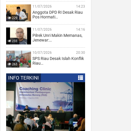
11/07/2026
14:23
Anggota DPD RI Desak Riau
Pos Hormati…
229
11/07/2026
14:16
Pilrek Unri Makin Memanas,
Jenewar:…
233
10/07/2026
20:30
SPS Riau Desak Islah Konflik
Riau…
263
INFO TERKINI