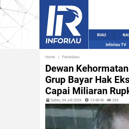
RIAU
NA
Inforiau TV
Home
/
Pekanbaru
Dewan Kehormatan 
Grup Bayar Hak Ek
Capai Miliaran Rup
Sabtu, 04 Juli 2026
13:48:46
265