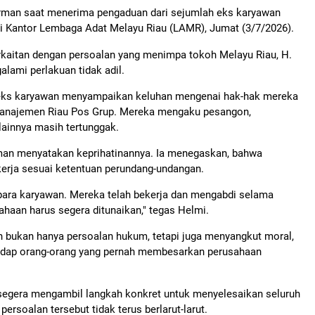
rman saat menerima pengaduan dari sejumlah eks karyawan
i Kantor Lembaga Adat Melayu Riau (LAMR), Jumat (3/7/2026).
rkaitan dengan persoalan yang menimpa tokoh Melayu Riau, H.
alami perlakuan tidak adil.
h eks karyawan menyampaikan keluhan mengenai hak-hak mereka
 manajemen Riau Pos Grup. Mereka mengaku pesangon,
lainnya masih tertunggak.
man menyatakan keprihatinannya. Ia menegaskan, bahwa
erja sesuai ketentuan perundang-undangan.
para karyawan. Mereka telah bekerja dan mengabdi selama
ahaan harus segera ditunaikan," tegas Helmi.
 bukan hanya persoalan hukum, tetapi juga menyangkut moral,
hadap orang-orang yang pernah membesarkan perusahaan
egera mengambil langkah konkret untuk menyelesaikan seluruh
rsoalan tersebut tidak terus berlarut-larut.