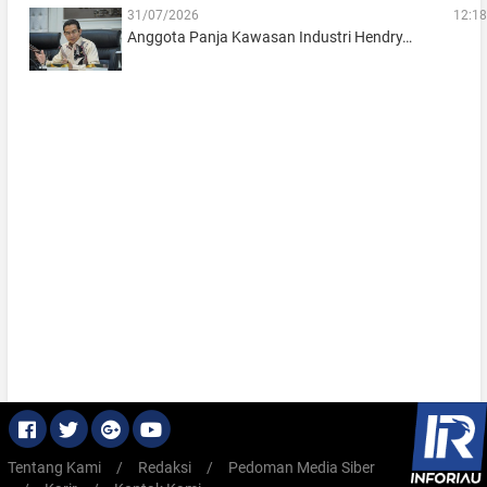
31/07/2026
12:18
Anggota Panja Kawasan Industri Hendry…
Tentang Kami
/
Redaksi
/
Pedoman Media Siber