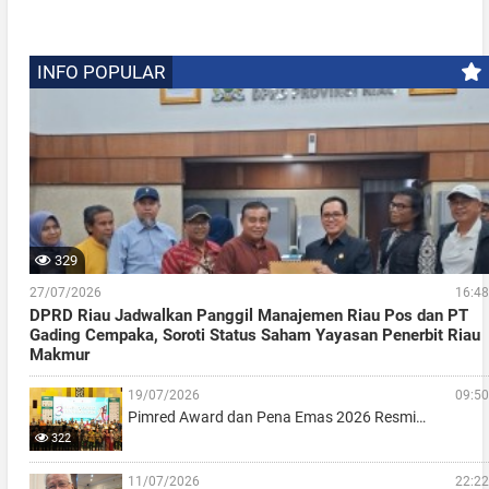
INFO POPULAR
329
27/07/2026
16:48
DPRD Riau Jadwalkan Panggil Manajemen Riau Pos dan PT
Gading Cempaka, Soroti Status Saham Yayasan Penerbit Riau
Makmur
19/07/2026
09:50
Pimred Award dan Pena Emas 2026 Resmi…
322
11/07/2026
22:22