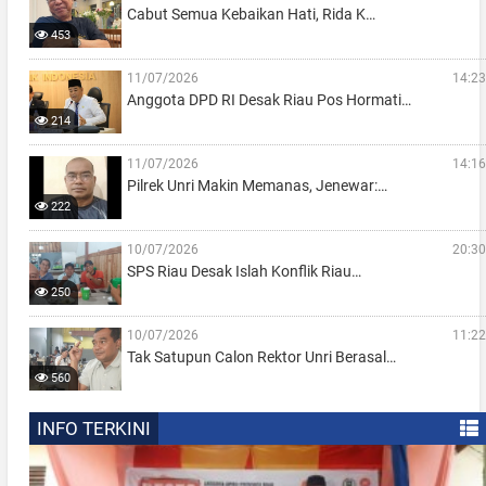
Cabut Semua Kebaikan Hati, Rida K…
453
11/07/2026
14:23
Anggota DPD RI Desak Riau Pos Hormati…
214
11/07/2026
14:16
Pilrek Unri Makin Memanas, Jenewar:…
222
10/07/2026
20:30
SPS Riau Desak Islah Konflik Riau…
250
10/07/2026
11:22
Tak Satupun Calon Rektor Unri Berasal…
560
INFO TERKINI