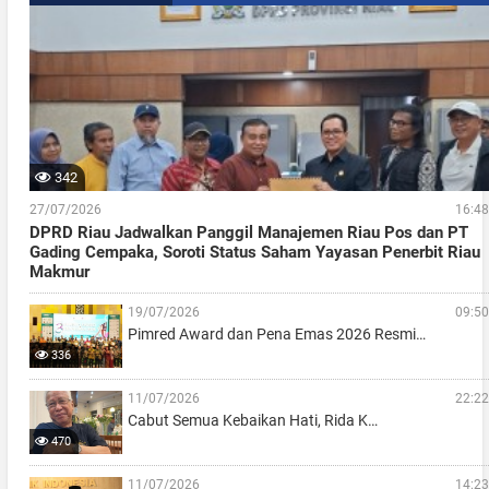
342
27/07/2026
16:48
DPRD Riau Jadwalkan Panggil Manajemen Riau Pos dan PT
Gading Cempaka, Soroti Status Saham Yayasan Penerbit Riau
Makmur
19/07/2026
09:50
Pimred Award dan Pena Emas 2026 Resmi…
336
11/07/2026
22:22
Cabut Semua Kebaikan Hati, Rida K…
470
11/07/2026
14:23