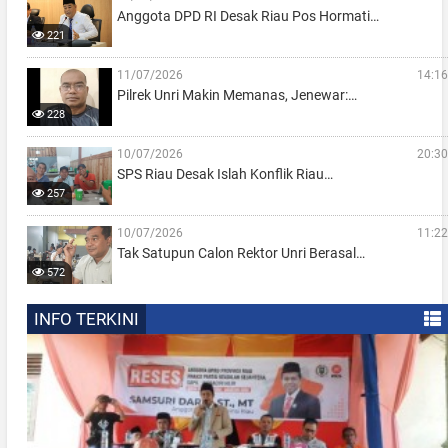
Anggota DPD RI Desak Riau Pos Hormati…
221
11/07/2026
14:16
Pilrek Unri Makin Memanas, Jenewar:…
228
10/07/2026
20:30
SPS Riau Desak Islah Konflik Riau…
257
10/07/2026
11:22
Tak Satupun Calon Rektor Unri Berasal…
572
INFO TERKINI