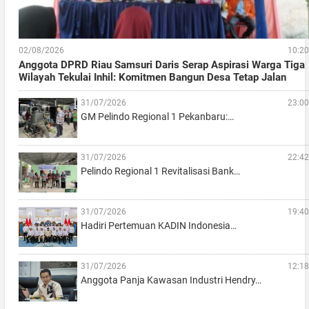
02/08/2026
10:20
Anggota DPRD Riau Samsuri Daris Serap Aspirasi Warga Tiga
Wilayah Tekulai Inhil: Komitmen Bangun Desa Tetap Jalan
31/07/2026
23:00
GM Pelindo Regional 1 Pekanbaru:…
31/07/2026
22:42
Pelindo Regional 1 Revitalisasi Bank…
31/07/2026
19:40
Hadiri Pertemuan KADIN Indonesia…
31/07/2026
12:18
Anggota Panja Kawasan Industri Hendry…