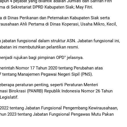
pun 4 pejabat yang dilantik adalah Jumiati dan Sarifah Fitri
tama di Sekretariat DPRD Kabupaten Siak; May Fitri.
 di Dinas Perikanan dan Peternakan Kabupaten Siak serta
usahaan Ahli Pertama di Dinas Koperasi, Usaha Mikro, Kecil,
jabatan fungsional dalam struktur ASN. Jabatan fungsional ini,
 jabatan ini membutuhkan pelantikan resmi.
menjadi rujukan bagi pimpinan OPD" jelasnya.
emerintah Nomor 17 Tahun 2020 tentang Perubahan atas
 tentang Manajemen Pegawai Negeri Sipil (PNS).
eberapa peraturan penting, seperti Peraturan Menteri
asi Birokrasi (PANRB) Republik Indonesia Nomor 26 Tahun
egislatif.
2022 tentang Jabatan Fungsional Pengembang Kewirausahaan,
hun 2023 tentang Jabatan Fungsional Pengawas Mutu Pakan