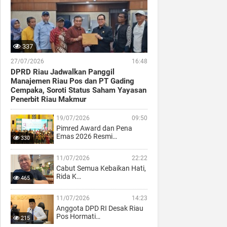
337
27/07/2026
16:48
DPRD Riau Jadwalkan Panggil
Manajemen Riau Pos dan PT Gading
Cempaka, Soroti Status Saham Yayasan
Penerbit Riau Makmur
19/07/2026
09:50
Pimred Award dan Pena
Emas 2026 Resmi…
330
11/07/2026
22:22
Cabut Semua Kebaikan Hati,
Rida K…
465
11/07/2026
14:23
Anggota DPD RI Desak Riau
Pos Hormati…
215