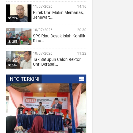
11/07/2026
14:16
Pilrek Unri Makin Memanas,
Jenewar:…
224
10/07/2026
20:30
SPS Riau Desak Islah Konflik
Riau…
253
10/07/2026
11:22
Tak Satupun Calon Rektor
Unri Berasal…
567
INFO TERKINI