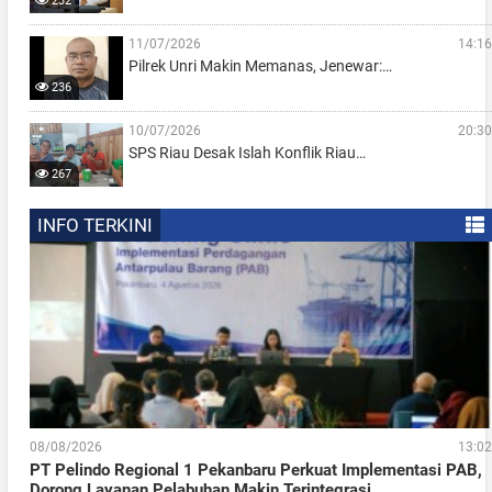
232
11/07/2026
14:16
Pilrek Unri Makin Memanas, Jenewar:…
236
10/07/2026
20:30
SPS Riau Desak Islah Konflik Riau…
267
INFO TERKINI
08/08/2026
13:02
PT Pelindo Regional 1 Pekanbaru Perkuat Implementasi PAB,
Dorong Layanan Pelabuhan Makin Terintegrasi