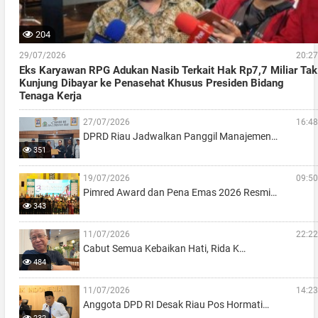
204
29/07/2026
20:27
Eks Karyawan RPG Adukan Nasib Terkait Hak Rp7,7 Miliar Tak
Kunjung Dibayar ke Penasehat Khusus Presiden Bidang
Tenaga Kerja
27/07/2026
16:48
DPRD Riau Jadwalkan Panggil Manajemen…
351
19/07/2026
09:50
Pimred Award dan Pena Emas 2026 Resmi…
343
11/07/2026
22:22
Cabut Semua Kebaikan Hati, Rida K…
484
11/07/2026
14:23
Anggota DPD RI Desak Riau Pos Hormati…