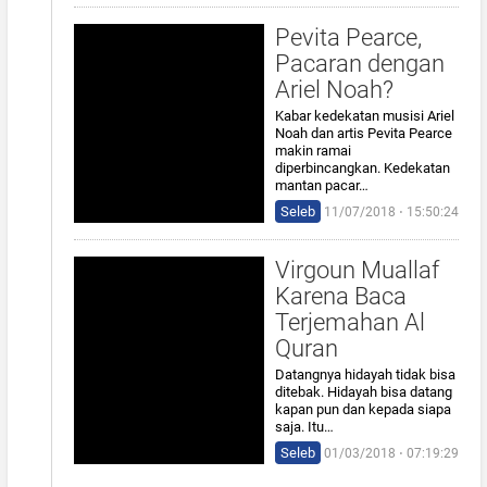
Pevita Pearce,
Pacaran dengan
Ariel Noah?
Kabar kedekatan musisi Ariel
Noah dan artis Pevita Pearce
makin ramai
diperbincangkan. Kedekatan
mantan pacar…
Seleb
11/07/2018 ⋅ 15:50:24
Virgoun Muallaf
Karena Baca
Terjemahan Al
Quran
Datangnya hidayah tidak bisa
ditebak. Hidayah bisa datang
kapan pun dan kepada siapa
saja. Itu…
Seleb
01/03/2018 ⋅ 07:19:29