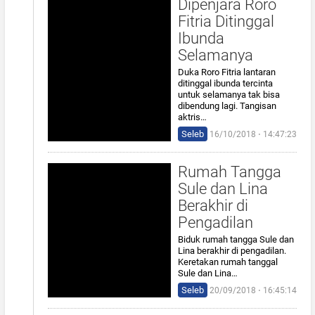
Dipenjara Roro
Fitria Ditinggal
Ibunda
Selamanya
Duka Roro Fitria lantaran
ditinggal ibunda tercinta
untuk selamanya tak bisa
dibendung lagi. Tangisan
aktris…
Seleb
16/10/2018 ⋅ 14:47:23
Rumah Tangga
Sule dan Lina
Berakhir di
Pengadilan
Biduk rumah tangga Sule dan
Lina berakhir di pengadilan.
Keretakan rumah tanggal
Sule dan Lina…
Seleb
20/09/2018 ⋅ 16:45:14