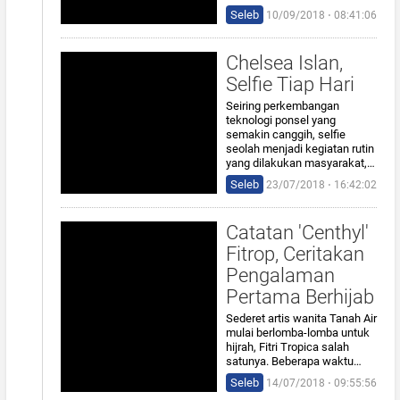
Seleb
10/09/2018 ⋅ 08:41:06
Chelsea Islan,
Selfie Tiap Hari
Seiring perkembangan
teknologi ponsel yang
semakin canggih, selfie
seolah menjadi kegiatan rutin
yang dilakukan masyarakat,…
Seleb
23/07/2018 ⋅ 16:42:02
Catatan 'Centhyl'
Fitrop, Ceritakan
Pengalaman
Pertama Berhijab
Sederet artis wanita Tanah Air
mulai berlomba-lomba untuk
hijrah, Fitri Tropica salah
satunya. Beberapa waktu…
Seleb
14/07/2018 ⋅ 09:55:56