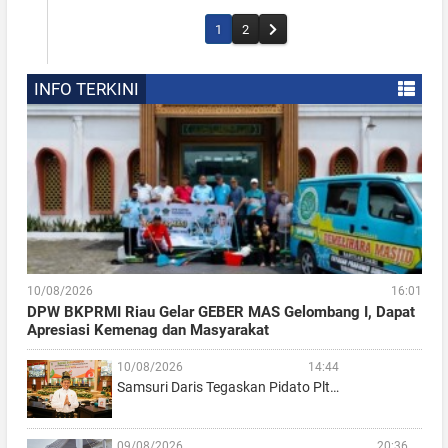
1
2
INFO TERKINI
10/08/2026
16:01
DPW BKPRMI Riau Gelar GEBER MAS Gelombang I, Dapat
Apresiasi Kemenag dan Masyarakat
10/08/2026
14:44
Samsuri Daris Tegaskan Pidato Plt…
09/08/2026
20:36