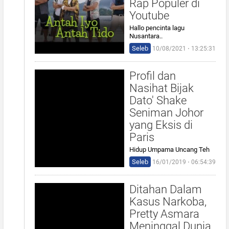
Rap Populer di
Youtube
Hallo pencinta lagu
Nusantara..
Seleb
10/08/2021 ⋅ 13:25:31
Profil dan
Nasihat Bijak
Dato' Shake
Seniman Johor
yang Eksis di
Paris
Hidup Umpama Uncang Teh
Seleb
16/01/2019 ⋅ 06:54:39
Ditahan Dalam
Kasus Narkoba,
Pretty Asmara
Meninggal Dunia