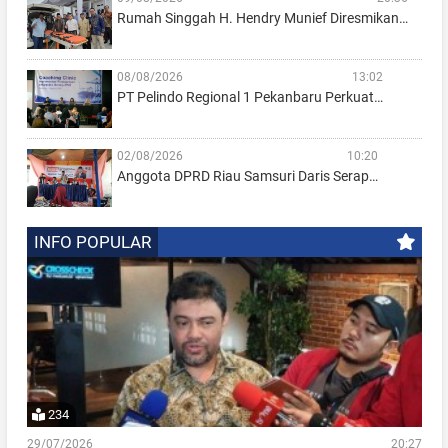
Rumah Singgah H. Hendry Munief Diresmikan…
08/08/2026
13:02
PT Pelindo Regional 1 Pekanbaru Perkuat…
02/08/2026
10:20
Anggota DPRD Riau Samsuri Daris Serap…
INFO POPULAR
234
29/07/2026
20:27