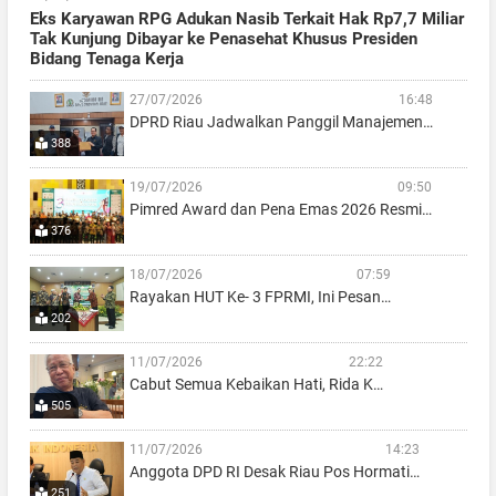
Eks Karyawan RPG Adukan Nasib Terkait Hak Rp7,7 Miliar
Tak Kunjung Dibayar ke Penasehat Khusus Presiden
Bidang Tenaga Kerja
27/07/2026
16:48
DPRD Riau Jadwalkan Panggil Manajemen…
388
19/07/2026
09:50
Pimred Award dan Pena Emas 2026 Resmi…
376
18/07/2026
07:59
Rayakan HUT Ke- 3 FPRMI, Ini Pesan…
202
11/07/2026
22:22
Cabut Semua Kebaikan Hati, Rida K…
505
11/07/2026
14:23
Anggota DPD RI Desak Riau Pos Hormati…
251