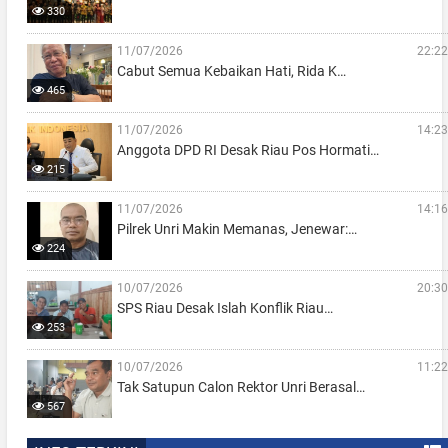
330
11/07/2026
22:22
Cabut Semua Kebaikan Hati, Rida K…
465
11/07/2026
14:23
Anggota DPD RI Desak Riau Pos Hormati…
215
11/07/2026
14:16
Pilrek Unri Makin Memanas, Jenewar:…
224
10/07/2026
20:30
SPS Riau Desak Islah Konflik Riau…
253
10/07/2026
11:22
Tak Satupun Calon Rektor Unri Berasal…
567