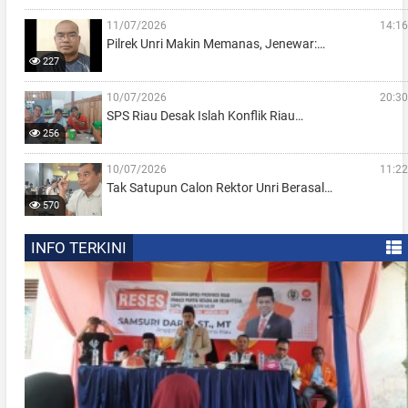
11/07/2026
14:16
Pilrek Unri Makin Memanas, Jenewar:…
227
10/07/2026
20:30
SPS Riau Desak Islah Konflik Riau…
256
10/07/2026
11:22
Tak Satupun Calon Rektor Unri Berasal…
570
INFO TERKINI