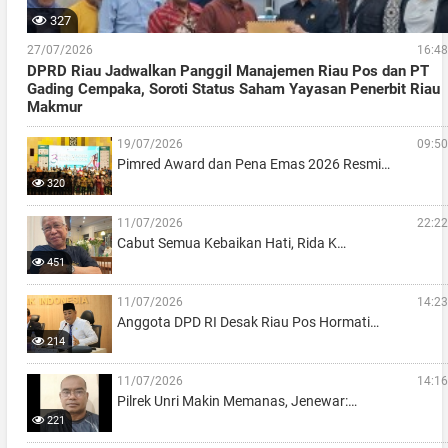
327
27/07/2026
16:48
DPRD Riau Jadwalkan Panggil Manajemen Riau Pos dan PT
Gading Cempaka, Soroti Status Saham Yayasan Penerbit Riau
Makmur
19/07/2026
09:50
Pimred Award dan Pena Emas 2026 Resmi…
320
11/07/2026
22:22
Cabut Semua Kebaikan Hati, Rida K…
451
11/07/2026
14:23
Anggota DPD RI Desak Riau Pos Hormati…
214
11/07/2026
14:16
Pilrek Unri Makin Memanas, Jenewar:…
221