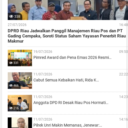
338
27/07/2026
16:48
DPRD Riau Jadwalkan Panggil Manajemen Riau Pos dan PT
Gading Cempaka, Soroti Status Saham Yayasan Penerbit Riau
Makmur
19/07/2026
09:50
Pimred Award dan Pena Emas 2026 Resmi…
331
11/07/2026
22:22
Cabut Semua Kebaikan Hati, Rida K…
466
11/07/2026
14:23
Anggota DPD RI Desak Riau Pos Hormati…
216
11/07/2026
14:16
Pilrek Unri Makin Memanas, Jenewar:…