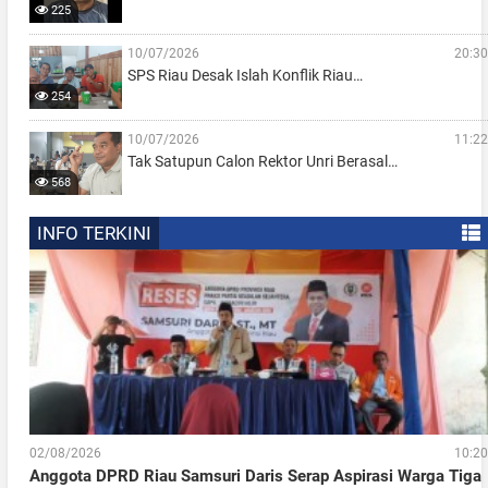
225
10/07/2026
20:30
SPS Riau Desak Islah Konflik Riau…
254
10/07/2026
11:22
Tak Satupun Calon Rektor Unri Berasal…
568
INFO TERKINI
02/08/2026
10:20
Anggota DPRD Riau Samsuri Daris Serap Aspirasi Warga Tiga