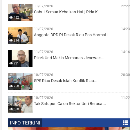
11/07/2026
22:22
Cabut Semua Kebaikan Hati, Rida K…
452
11/07/2026
14:23
Anggota DPD RI Desak Riau Pos Hormati…
214
11/07/2026
14:16
Pilrek Unri Makin Memanas, Jenewar:…
221
10/07/2026
20:30
SPS Riau Desak Islah Konflik Riau…
250
10/07/2026
11:22
Tak Satupun Calon Rektor Unri Berasal…
558
INFO TERKINI