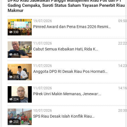
DPRD Riau Jadwalkan Panggil Manajemen Riau Pos dan PT
Gading Cempaka, Soroti Status Saham Yayasan Penerbit Riau
Makmur
19/07/2026
09:50
Pimred Award dan Pena Emas 2026 Resmi…
330
11/07/2026
22:22
Cabut Semua Kebaikan Hati, Rida K…
465
11/07/2026
14:23
Anggota DPD RI Desak Riau Pos Hormati…
215
11/07/2026
14:16
Pilrek Unri Makin Memanas, Jenewar:…
224
10/07/2026
20:30
SPS Riau Desak Islah Konflik Riau…
253