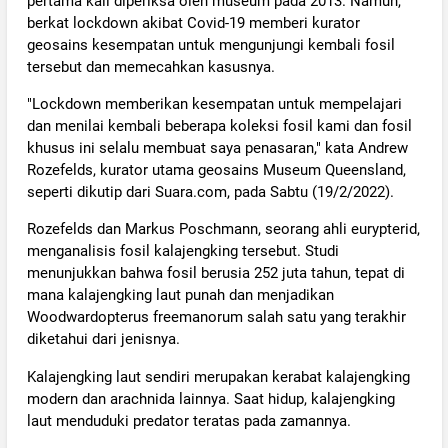
pertama kali diperiksa oleh museum pada 2013. Namun,
berkat lockdown akibat Covid-19 memberi kurator
geosains kesempatan untuk mengunjungi kembali fosil
tersebut dan memecahkan kasusnya.
"Lockdown memberikan kesempatan untuk mempelajari
dan menilai kembali beberapa koleksi fosil kami dan fosil
khusus ini selalu membuat saya penasaran," kata Andrew
Rozefelds, kurator utama geosains Museum Queensland,
seperti dikutip dari Suara.com, pada Sabtu (19/2/2022).
Rozefelds dan Markus Poschmann, seorang ahli eurypterid,
menganalisis fosil kalajengking tersebut. Studi
menunjukkan bahwa fosil berusia 252 juta tahun, tepat di
mana kalajengking laut punah dan menjadikan
Woodwardopterus freemanorum salah satu yang terakhir
diketahui dari jenisnya.
Kalajengking laut sendiri merupakan kerabat kalajengking
modern dan arachnida lainnya. Saat hidup, kalajengking
laut menduduki predator teratas pada zamannya.