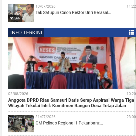
10/07/2026
11:22
Tak Satupun Calon Rektor Unri Berasal…
566
INFO TERKINI
02/08/2026
10:20
Anggota DPRD Riau Samsuri Daris Serap Aspirasi Warga Tiga
Wilayah Tekulai Inhil: Komitmen Bangun Desa Tetap Jalan
31/07/2026
23:00
GM Pelindo Regional 1 Pekanbaru:…