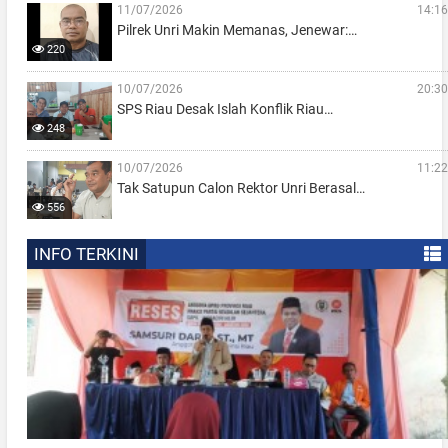
11/07/2026
14:16
Pilrek Unri Makin Memanas, Jenewar:…
220
10/07/2026
20:30
SPS Riau Desak Islah Konflik Riau…
248
10/07/2026
11:22
Tak Satupun Calon Rektor Unri Berasal…
556
INFO TERKINI