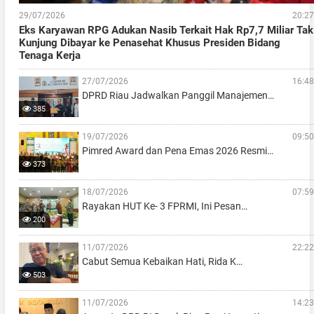
29/07/2026
20:27
Eks Karyawan RPG Adukan Nasib Terkait Hak Rp7,7 Miliar Tak
Kunjung Dibayar ke Penasehat Khusus Presiden Bidang
Tenaga Kerja
27/07/2026
16:48
DPRD Riau Jadwalkan Panggil Manajemen…
385
19/07/2026
09:50
Pimred Award dan Pena Emas 2026 Resmi…
373
18/07/2026
07:59
Rayakan HUT Ke- 3 FPRMI, Ini Pesan…
200
11/07/2026
22:22
Cabut Semua Kebaikan Hati, Rida K…
503
11/07/2026
14:23