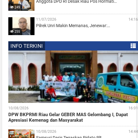
Anggota DPD RI Desak Riau Pos Hormati…
249
11/07/2026
14:16
Pilrek Unri Makin Memanas, Jenewar:…
255
INFO TERKINI
10/08/2026
16:01
DPW BKPRMI Riau Gelar GEBER MAS Gelombang I, Dapat
Apresiasi Kemenag dan Masyarakat
10/08/2026
14:44
Samsuri Daris Tegaskan Pidato Plt…