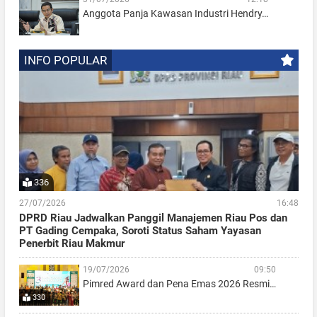
Anggota Panja Kawasan Industri Hendry…
INFO POPULAR
336
27/07/2026
16:48
DPRD Riau Jadwalkan Panggil Manajemen Riau Pos dan
PT Gading Cempaka, Soroti Status Saham Yayasan
Penerbit Riau Makmur
19/07/2026
09:50
Pimred Award dan Pena Emas 2026 Resmi…
330