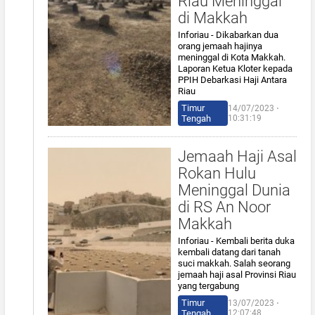
Riau Meninggal
di Makkah
Inforiau - Dikabarkan dua
orang jemaah hajinya
meninggal di Kota Makkah.
Laporan Ketua Kloter kepada
PPIH Debarkasi Haji Antara
Riau
Timur
14/07/2023 ⋅
Tengah
10:31:19
Jemaah Haji Asal
Rokan Hulu
Meninggal Dunia
di RS An Noor
Makkah
Inforiau - Kembali berita duka
kembali datang dari tanah
suci makkah. Salah seorang
jemaah haji asal Provinsi Riau
yang tergabung
Timur
13/07/2023 ⋅
Tengah
12:07:48