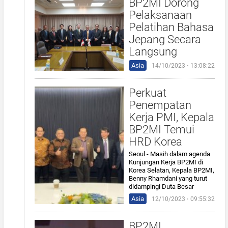
BP2MI Dorong
Pelaksanaan
Pelatihan Bahasa
Jepang Secara
Langsung
Asia
14/10/2023 ⋅ 13:08:22
Perkuat
Penempatan
Kerja PMI, Kepala
BP2MI Temui
HRD Korea
Seoul - Masih dalam agenda
Kunjungan Kerja BP2MI di
Korea Selatan, Kepala BP2MI,
Benny Rhamdani yang turut
didampingi Duta Besar
Asia
12/10/2023 ⋅ 09:55:32
BP2MI