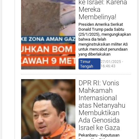
ke Israel: Karena
Mereka
Membelinya!
Presiden Amerika Serikat
Donald Trump pada Sabtu
(25/1/2025), mengungkapkan
bahwa dia telah
menginstruksikan militer AS
untuk mencabut penundaan
yang diberlakukan
Timur
27/01/2025 ⋅
Tengah
16:46:43
DPR RI: Vonis
Mahkamah
Internasional
atas Netanyahu
Membuktikan
Ada Genosida
Israel ke Gaza
Pekanbaru - Keputusan