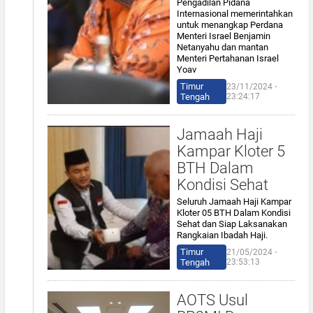
Pengadilan Pidana
Internasional memerintahkan
untuk menangkap Perdana
Menteri Israel Benjamin
Netanyahu dan mantan
Menteri Pertahanan Israel
Yoav
Timur
23/11/2024 ⋅
Tengah
23:24:17
Jamaah Haji
Kampar Kloter 5
BTH Dalam
Kondisi Sehat
Seluruh Jamaah Haji Kampar
Kloter 05 BTH Dalam Kondisi
Sehat dan Siap Laksanakan
Rangkaian Ibadah Haji.
Timur
21/05/2024 ⋅
Tengah
23:53:13
AOTS Usul