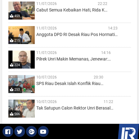
11/07/2026
22:22
Cabut Semua Kebaikan Hati, Rida K…
459
11/07/2026
14:23
Anggota DPD RI Desak Riau Pos Hormati…
215
11/07/2026
14:16
Pilrek Unri Makin Memanas, Jenewar:…
224
10/07/2026
20:30
SPS Riau Desak Islah Konflik Riau…
253
10/07/2026
11:22
Tak Satupun Calon Rektor Unri Berasal…
566