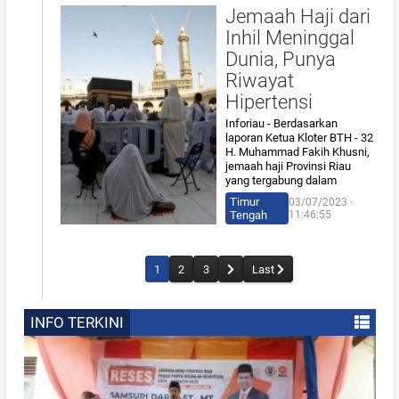
Jemaah Haji dari
Inhil Meninggal
Dunia, Punya
Riwayat
Hipertensi
Inforiau - Berdasarkan
laporan Ketua Kloter BTH - 32
H. Muhammad Fakih Khusni,
jemaah haji Provinsi Riau
yang tergabung dalam
Timur
03/07/2023 ⋅
Tengah
11:46:55
1
2
3
Last
INFO TERKINI