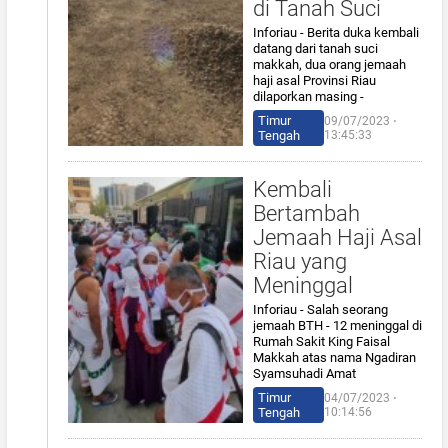
di Tanah Suci
Inforiau - Berita duka kembali
datang dari tanah suci
makkah, dua orang jemaah
haji asal Provinsi Riau
dilaporkan masing -
Timur
09/07/2023 ⋅
Tengah
13:45:33
Kembali
Bertambah
Jemaah Haji Asal
Riau yang
Meninggal
Inforiau - Salah seorang
jemaah BTH - 12 meninggal di
Rumah Sakit King Faisal
Makkah atas nama Ngadiran
Syamsuhadi Amat
Timur
04/07/2023 ⋅
Tengah
10:14:56