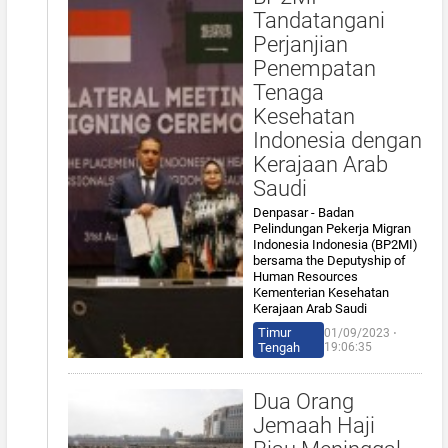
Tandatangani
Perjanjian
Penempatan
Tenaga
Kesehatan
Indonesia dengan
Kerajaan Arab
Saudi
Denpasar - Badan
Pelindungan Pekerja Migran
Indonesia Indonesia (BP2MI)
bersama the Deputyship of
Human Resources
Kementerian Kesehatan
Kerajaan Arab Saudi
Timur
01/09/2023 ⋅
Tengah
19:06:35
Dua Orang
Jemaah Haji